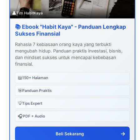
👤
Tim HabitKaya
📚 Ebook "Habit Kaya" - Panduan Lengkap
Sukses Finansial
Rahasia 7 kebiasaan orang kaya yang terbukti
mengubah hidup. Panduan praktis investasi, bisnis,
dan mindset sukses untuk mencapai kebebasan
finansial.
📖
150+ Halaman
🎯
Panduan Praktis
💡
Tips Expert
🎧
PDF + Audio
→
Beli Sekarang