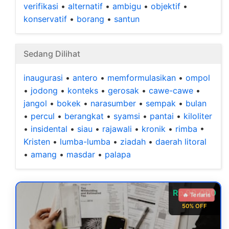
verifikasi
•
alternatif
•
ambigu
•
objektif
•
konservatif
•
borang
•
santun
Sedang Dilihat
inaugurasi
•
antero
•
memformulasikan
•
ompol
•
jodong
•
konteks
•
gerosak
•
cawe-cawe
•
jangol
•
bokek
•
narasumber
•
sempak
•
bulan
•
percul
•
berangkat
•
syamsi
•
pantai
•
kiloliter
•
insidental
•
siau
•
rajawali
•
kronik
•
rimba
•
Kristen
•
lumba-lumba
•
ziadah
•
daerah litoral
•
amang
•
masdar
•
palapa
Rp 99.000
🔥 Terlaris
50% OFF