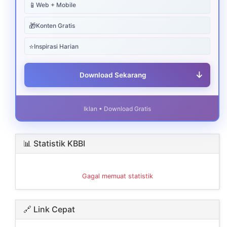
📱
Web + Mobile
🎁
Konten Gratis
⭐
Inspirasi Harian
↓
Download Sekarang
Iklan • Download Gratis
📊 Statistik KBBI
Gagal memuat statistik
🔗 Link Cepat