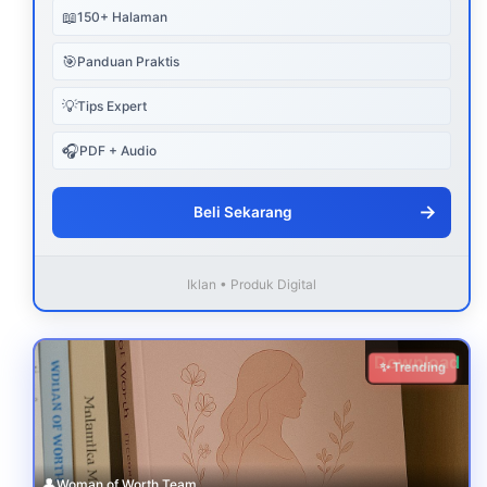
📖
150+ Halaman
🎯
Panduan Praktis
💡
Tips Expert
🎧
PDF + Audio
→
Beli Sekarang
Iklan • Produk Digital
Download
✨ Trending
👤
Woman of Worth Team