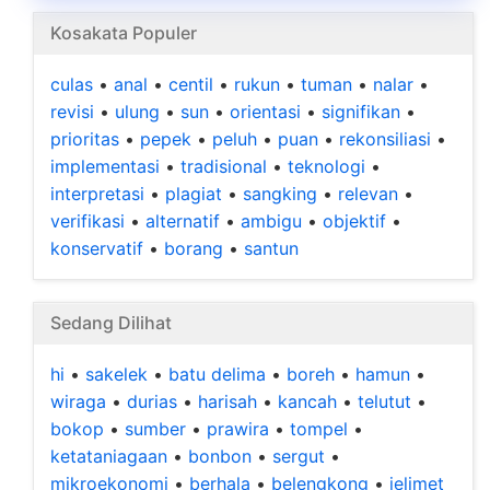
Kosakata Populer
culas
•
anal
•
centil
•
rukun
•
tuman
•
nalar
•
revisi
•
ulung
•
sun
•
orientasi
•
signifikan
•
prioritas
•
pepek
•
peluh
•
puan
•
rekonsiliasi
•
implementasi
•
tradisional
•
teknologi
•
interpretasi
•
plagiat
•
sangking
•
relevan
•
verifikasi
•
alternatif
•
ambigu
•
objektif
•
konservatif
•
borang
•
santun
Sedang Dilihat
hi
•
sakelek
•
batu delima
•
boreh
•
hamun
•
wiraga
•
durias
•
harisah
•
kancah
•
telutut
•
bokop
•
sumber
•
prawira
•
tompel
•
ketataniagaan
•
bonbon
•
sergut
•
mikroekonomi
•
berhala
•
belengkong
•
jelimet