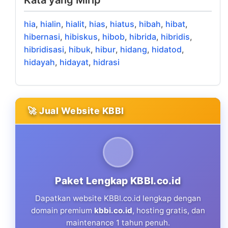
Kata yang Mirip
hia
,
hialin
,
hialit
,
hias
,
hiatus
,
hibah
,
hibat
,
hibernasi
,
hibiskus
,
hibob
,
hibrida
,
hibridis
,
hibridisasi
,
hibuk
,
hibur
,
hidang
,
hidatod
,
hidayah
,
hidayat
,
hidrasi
🚀 Jual Website KBBI
Paket Lengkap KBBI.co.id
Dapatkan website KBBI.co.id lengkap dengan
domain premium
kbbi.co.id
, hosting gratis, dan
maintenance 1 tahun penuh.