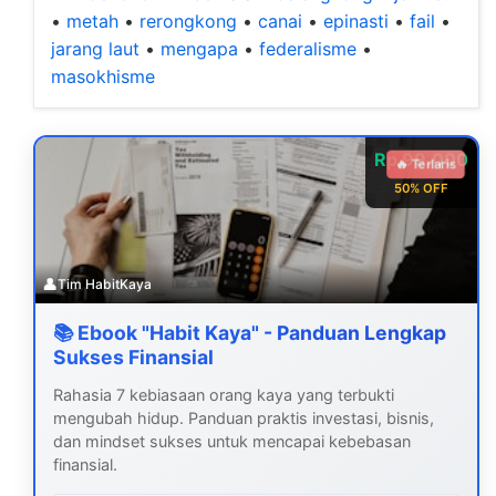
•
metah
•
rerongkong
•
canai
•
epinasti
•
fail
•
jarang laut
•
mengapa
•
federalisme
•
masokhisme
Rp 99.000
🔥 Terlaris
50% OFF
👤
Tim HabitKaya
📚 Ebook "Habit Kaya" - Panduan Lengkap
Sukses Finansial
Rahasia 7 kebiasaan orang kaya yang terbukti
mengubah hidup. Panduan praktis investasi, bisnis,
dan mindset sukses untuk mencapai kebebasan
finansial.