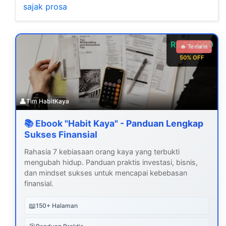
sajak prosa
Rp 99.000
🔥 Terlaris
50% OFF
👤
Tim HabitKaya
📚 Ebook "Habit Kaya" - Panduan Lengkap
Sukses Finansial
Rahasia 7 kebiasaan orang kaya yang terbukti
mengubah hidup. Panduan praktis investasi, bisnis,
dan mindset sukses untuk mencapai kebebasan
finansial.
📖
150+ Halaman