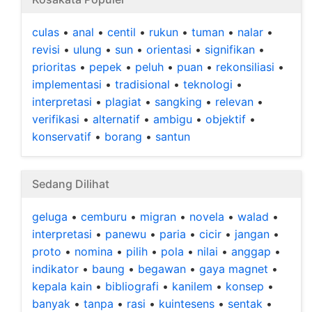
culas
•
anal
•
centil
•
rukun
•
tuman
•
nalar
•
revisi
•
ulung
•
sun
•
orientasi
•
signifikan
•
prioritas
•
pepek
•
peluh
•
puan
•
rekonsiliasi
•
implementasi
•
tradisional
•
teknologi
•
interpretasi
•
plagiat
•
sangking
•
relevan
•
verifikasi
•
alternatif
•
ambigu
•
objektif
•
konservatif
•
borang
•
santun
Sedang Dilihat
geluga
•
cemburu
•
migran
•
novela
•
walad
•
interpretasi
•
panewu
•
paria
•
cicir
•
jangan
•
proto
•
nomina
•
pilih
•
pola
•
nilai
•
anggap
•
indikator
•
baung
•
begawan
•
gaya magnet
•
kepala kain
•
bibliografi
•
kanilem
•
konsep
•
banyak
•
tanpa
•
rasi
•
kuintesens
•
sentak
•