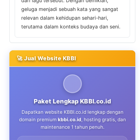
dari lagu tersebut. Dengan demikian,
geluga menjadi sebuah kata yang sangat
relevan dalam kehidupan sehari-hari,
terutama dalam konteks budaya dan seni.
🚀 Jual Website KBBI
Paket Lengkap KBBI.co.id
Dapatkan website KBBI.co.id lengkap dengan
domain premium
kbbi.co.id
, hosting gratis, dan
maintenance 1 tahun penuh.