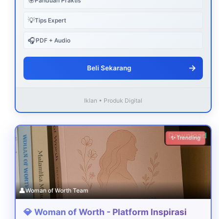
🎯
Panduan Praktis
💡
Tips Expert
🎧
PDF + Audio
→
Beli Sekarang
Iklan • Produk Digital
Download
✨ Trending
👤
Woman of Worth Team
💎 Woman of Worth - Platform Inspirasi