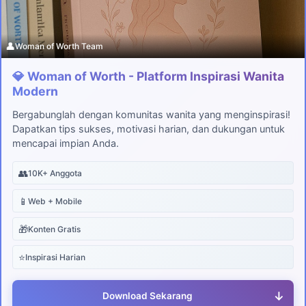
👤
Woman of Worth Team
💎 Woman of Worth - Platform Inspirasi Wanita
Modern
Bergabunglah dengan komunitas wanita yang menginspirasi!
Dapatkan tips sukses, motivasi harian, dan dukungan untuk
mencapai impian Anda.
👥
10K+ Anggota
📱
Web + Mobile
🎁
Konten Gratis
⭐
Inspirasi Harian
↓
Download Sekarang