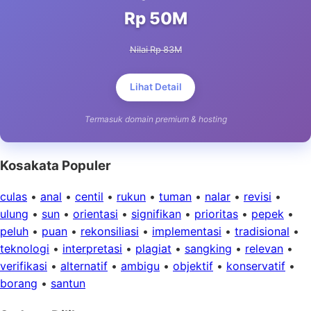
Rp 50M
Nilai Rp 83M
Lihat Detail
Termasuk domain premium & hosting
Kosakata Populer
culas
•
anal
•
centil
•
rukun
•
tuman
•
nalar
•
revisi
•
ulung
•
sun
•
orientasi
•
signifikan
•
prioritas
•
pepek
•
peluh
•
puan
•
rekonsiliasi
•
implementasi
•
tradisional
•
teknologi
•
interpretasi
•
plagiat
•
sangking
•
relevan
•
verifikasi
•
alternatif
•
ambigu
•
objektif
•
konservatif
•
borang
•
santun