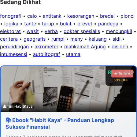
Sedang Dilihat
fonografi
•
calo
•
antitank
•
kesorangan
•
bredel
•
plonci
•
logika
•
tante
•
tarup
•
bukit
•
brevet
•
pandega
•
elektorat
•
wasit
•
verba
•
dokter spesialis
•
mencungkil
•
ceritera
•
geografis
•
rumpi
•
meny
•
keluang
•
sidi
•
perundingan
•
akrometer
•
mahkamah Agung
•
disiden
•
intumesensi
•
autolitograf
•
utama
Rp 99.000
🔥 Terlaris
50% OFF
👤
Tim HabitKaya
📚 Ebook "Habit Kaya" - Panduan Lengkap
Sukses Finansial