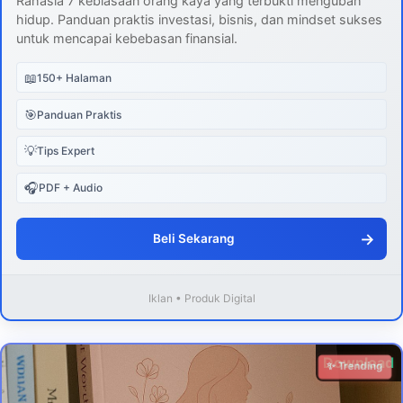
Rahasia 7 kebiasaan orang kaya yang terbukti mengubah
hidup. Panduan praktis investasi, bisnis, dan mindset sukses
untuk mencapai kebebasan finansial.
📖
150+ Halaman
🎯
Panduan Praktis
💡
Tips Expert
🎧
PDF + Audio
→
Beli Sekarang
Iklan • Produk Digital
Download
✨ Trending