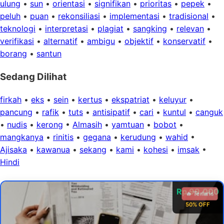
ulung
•
sun
•
orientasi
•
signifikan
•
prioritas
•
pepek
•
peluh
•
puan
•
rekonsiliasi
•
implementasi
•
tradisional
•
teknologi
•
interpretasi
•
plagiat
•
sangking
•
relevan
•
verifikasi
•
alternatif
•
ambigu
•
objektif
•
konservatif
•
borang
•
santun
Sedang Dilihat
firkah
•
eks
•
sein
•
kertus
•
ekspatriat
•
keluyur
•
pancung
•
rafik
•
tuts
•
antisipatif
•
cari
•
kuntul
•
canguk
•
nudis
•
kerong
•
Almasih
•
yamtuan
•
bobot
•
mangkanya
•
rinitis
•
gegana
•
kerudung
•
wahid
•
Ajisaka
•
kawanua
•
sekang
•
kami
•
kohesi
•
imsak
•
Hindi
Rp 99.000
🔥 Terlaris
50% OFF