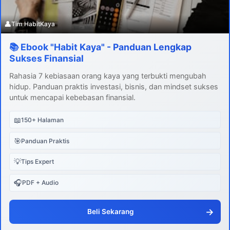
👤
Tim HabitKaya
📚 Ebook "Habit Kaya" - Panduan Lengkap
Sukses Finansial
Rahasia 7 kebiasaan orang kaya yang terbukti mengubah
hidup. Panduan praktis investasi, bisnis, dan mindset sukses
untuk mencapai kebebasan finansial.
📖
150+ Halaman
🎯
Panduan Praktis
💡
Tips Expert
🎧
PDF + Audio
→
Beli Sekarang