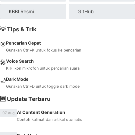
KBBI Resmi
GitHub
💡 Tips & Trik
Pencarian Cepat
🎯
Gunakan Ctrl+K untuk fokus ke pencarian
Voice Search
🎤
Klik ikon mikrofon untuk pencarian suara
Dark Mode
🌙
Gunakan Ctrl+D untuk toggle dark mode
🆕 Update Terbaru
AI Content Generation
07 Aug
Contoh kalimat dan artikel otomatis