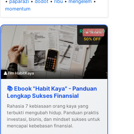
•
paparazi
•
dodot
•
ribu
•
mengelem
•
momentum
Rp 99.000
🔥 Terlaris
50% OFF
👤
Tim HabitKaya
📚 Ebook "Habit Kaya" - Panduan
Lengkap Sukses Finansial
Rahasia 7 kebiasaan orang kaya yang
terbukti mengubah hidup. Panduan praktis
investasi, bisnis, dan mindset sukses untuk
mencapai kebebasan finansial.