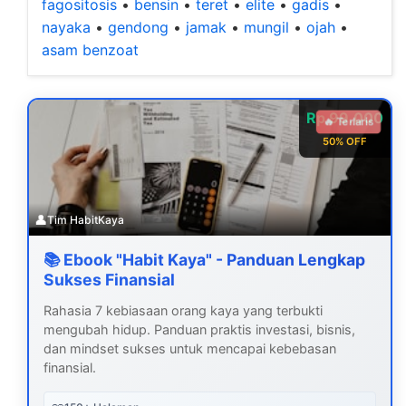
fagositosis
•
bensin
•
teret
•
elite
•
gadis
•
nayaka
•
gendong
•
jamak
•
mungil
•
ojah
•
asam benzoat
Rp 99.000
🔥 Terlaris
50% OFF
👤
Tim HabitKaya
📚 Ebook "Habit Kaya" - Panduan Lengkap
Sukses Finansial
Rahasia 7 kebiasaan orang kaya yang terbukti
mengubah hidup. Panduan praktis investasi, bisnis,
dan mindset sukses untuk mencapai kebebasan
finansial.