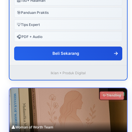
📖
150+ Halaman
🎯
Panduan Praktis
💡
Tips Expert
🎧
PDF + Audio
→
Beli Sekarang
Iklan • Produk Digital
Download
✨ Trending
👤
Woman of Worth Team