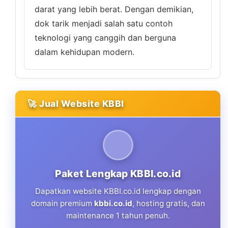
darat yang lebih berat. Dengan demikian,
dok tarik menjadi salah satu contoh
teknologi yang canggih dan berguna
dalam kehidupan modern.
🚀 Jual Website KBBI
Paket Lengkap KBBI.co.id
Dapatkan website KBBI.co.id lengkap dengan
domain premium
kbbi.co.id
, hosting gratis, dan
maintenance 1 tahun penuh.