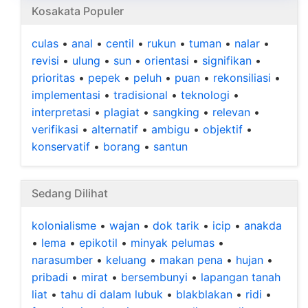
Kosakata Populer
culas
•
anal
•
centil
•
rukun
•
tuman
•
nalar
•
revisi
•
ulung
•
sun
•
orientasi
•
signifikan
•
prioritas
•
pepek
•
peluh
•
puan
•
rekonsiliasi
•
implementasi
•
tradisional
•
teknologi
•
interpretasi
•
plagiat
•
sangking
•
relevan
•
verifikasi
•
alternatif
•
ambigu
•
objektif
•
konservatif
•
borang
•
santun
Sedang Dilihat
kolonialisme
•
wajan
•
dok tarik
•
icip
•
anakda
•
lema
•
epikotil
•
minyak pelumas
•
narasumber
•
keluang
•
makan pena
•
hujan
•
pribadi
•
mirat
•
bersembunyi
•
lapangan tanah
liat
•
tahu di dalam lubuk
•
blakblakan
•
ridi
•