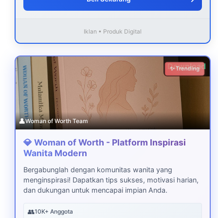
Iklan • Produk Digital
Download
✨ Trending
👤
Woman of Worth Team
💎 Woman of Worth - Platform Inspirasi
Wanita Modern
Bergabunglah dengan komunitas wanita yang
menginspirasi! Dapatkan tips sukses, motivasi harian,
dan dukungan untuk mencapai impian Anda.
👥
10K+ Anggota