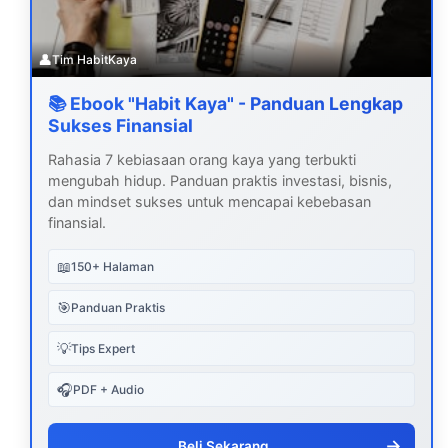
👤
Tim HabitKaya
📚 Ebook "Habit Kaya" - Panduan Lengkap
Sukses Finansial
Rahasia 7 kebiasaan orang kaya yang terbukti
mengubah hidup. Panduan praktis investasi, bisnis,
dan mindset sukses untuk mencapai kebebasan
finansial.
📖
150+ Halaman
🎯
Panduan Praktis
💡
Tips Expert
🎧
PDF + Audio
→
Beli Sekarang