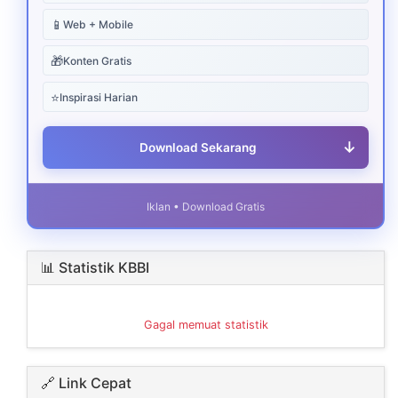
📱
Web + Mobile
🎁
Konten Gratis
⭐
Inspirasi Harian
↓
Download Sekarang
Iklan • Download Gratis
📊 Statistik KBBI
Gagal memuat statistik
🔗 Link Cepat