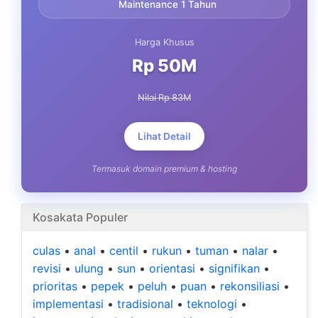
Maintenance 1 Tahun
Harga Khusus
Rp 50M
Nilai Rp 83M
Lihat Detail
Termasuk domain premium & hosting
Kosakata Populer
culas
•
anal
•
centil
•
rukun
•
tuman
•
nalar
•
revisi
•
ulung
•
sun
•
orientasi
•
signifikan
•
prioritas
•
pepek
•
peluh
•
puan
•
rekonsiliasi
•
implementasi
•
tradisional
•
teknologi
•