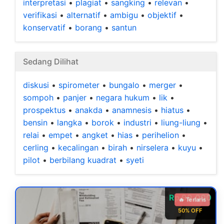
interpretasi
•
plagiat
•
sangking
•
relevan
•
verifikasi
•
alternatif
•
ambigu
•
objektif
•
konservatif
•
borang
•
santun
Sedang Dilihat
diskusi
•
spirometer
•
bungalo
•
merger
•
sompoh
•
panjer
•
negara hukum
•
lik
•
prospektus
•
anakda
•
anamnesis
•
hiatus
•
bensin
•
langka
•
borok
•
industri
•
liung-liung
•
relai
•
empet
•
angket
•
hias
•
perihelion
•
cerling
•
kecalingan
•
birah
•
nirselera
•
kuyu
•
pilot
•
berbilang kuadrat
•
syeti
Rp 99.000
🔥 Terlaris
50% OFF