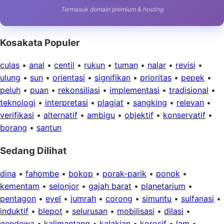
Termasuk domain premium & hosting
Kosakata Populer
culas
•
anal
•
centil
•
rukun
•
tuman
•
nalar
•
revisi
•
ulung
•
sun
•
orientasi
•
signifikan
•
prioritas
•
pepek
•
peluh
•
puan
•
rekonsiliasi
•
implementasi
•
tradisional
•
teknologi
•
interpretasi
•
plagiat
•
sangking
•
relevan
•
verifikasi
•
alternatif
•
ambigu
•
objektif
•
konservatif
•
borang
•
santun
Sedang Dilihat
dina
•
fahombe
•
bokop
•
porak-parik
•
ponok
•
kementam
•
selonjor
•
gajah barat
•
planetarium
•
pentagon
•
eyel
•
jumrah
•
corong
•
simuntu
•
sulfanasi
•
induktif
•
blepot
•
selurusan
•
mobilisasi
•
dilasi
•
gendewa
•
kalimantang
•
kalakian
•
korosif
•
lam
•