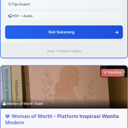
💡
Tips Expert
🎧
PDF + Audio
→
Beli Sekarang
Iklan • Produk Digital
Download
✨ Trending
👤
Woman of Worth Team
💎 Woman of Worth - Platform Inspirasi Wanita
Modern