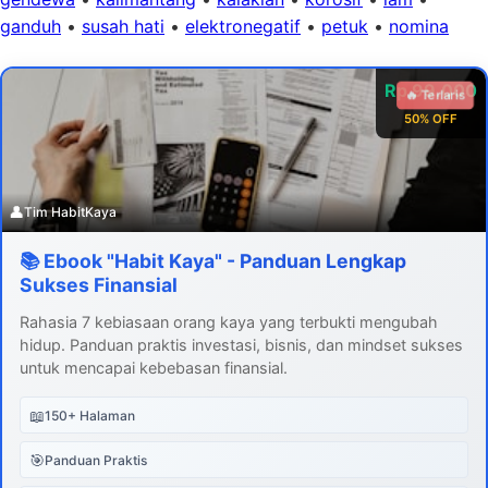
ganduh
•
susah hati
•
elektronegatif
•
petuk
•
nomina
Rp 99.000
🔥 Terlaris
50% OFF
👤
Tim HabitKaya
📚 Ebook "Habit Kaya" - Panduan Lengkap
Sukses Finansial
Rahasia 7 kebiasaan orang kaya yang terbukti mengubah
hidup. Panduan praktis investasi, bisnis, dan mindset sukses
untuk mencapai kebebasan finansial.
📖
150+ Halaman
🎯
Panduan Praktis