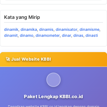
Kata yang Mirip
dinamik
,
dinamika
,
dinamis
,
dinamisator
,
dinamisme
,
dinamit
,
dinamo
,
dinamometer
,
dinar
,
dinas
,
dinasti
🚀 Jual Website KBBI
Paket Lengkap KBBI.co.id
Dapatkan website KBBI.co.id lengkap dengan domain