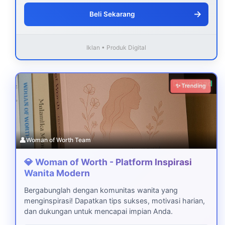
→
Beli Sekarang
Iklan • Produk Digital
Download
✨ Trending
👤
Woman of Worth Team
💎 Woman of Worth - Platform Inspirasi
Wanita Modern
Bergabunglah dengan komunitas wanita yang
menginspirasi! Dapatkan tips sukses, motivasi harian,
dan dukungan untuk mencapai impian Anda.