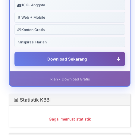
👥
10K+ Anggota
📱
Web + Mobile
🎁
Konten Gratis
⭐
Inspirasi Harian
↓
Download Sekarang
Iklan • Download Gratis
📊 Statistik KBBI
Gagal memuat statistik