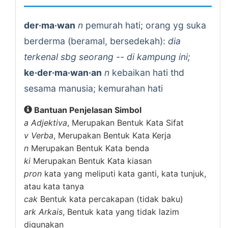
der·ma·wan
n
pemurah hati; orang yg suka
berderma (beramal, bersedekah):
dia
terkenal sbg seorang -- di kampung ini;
ke·der·ma·wan·an
n
kebaikan hati thd
sesama manusia; kemurahan hati
Bantuan Penjelasan Simbol
a
Adjektiva
, Merupakan Bentuk Kata Sifat
v
Verba
, Merupakan Bentuk Kata Kerja
n
Merupakan Bentuk Kata benda
ki
Merupakan Bentuk Kata kiasan
pron
kata yang meliputi kata ganti, kata tunjuk,
atau kata tanya
cak
Bentuk kata percakapan (tidak baku)
ark
Arkais
, Bentuk kata yang tidak lazim
digunakan