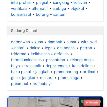
interpretasi
•
plagiat
•
sangking
•
relevan
•
verifikasi
•
alternatif
•
ambigu
•
objektif
•
konservatif
•
borang
•
santun
Sedang Dilihat
dermawan
•
kuna
•
dampak
•
sunat
•
wira-wiri
•
antar-
•
daksa
•
lega
•
dekadensi
•
patron
•
tridarma
•
keikhlasan
•
defoliasi
•
termoluminesens
•
pesantrian
•
kelongkong
•
buya
•
transonik
•
departemen
•
kain delima
•
baku pukul
•
jangkah
•
pramubarang
•
ordinat
•
gua
•
jangkar
•
muspra
•
pramuniaga
•
preambul
•
pramubayi
Rp 99.000
🔥 Terlaris