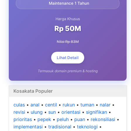
Maintenance 1 Tahun
Harga Khusus
Rp 50M
Nilai Rp 83M
Lihat Detail
Termasuk domain premium & hosting
Kosakata Populer
culas
•
anal
•
centil
•
rukun
•
tuman
•
nalar
•
revisi
•
ulung
•
sun
•
orientasi
•
signifikan
•
prioritas
•
pepek
•
peluh
•
puan
•
rekonsiliasi
•
implementasi
•
tradisional
•
teknologi
•