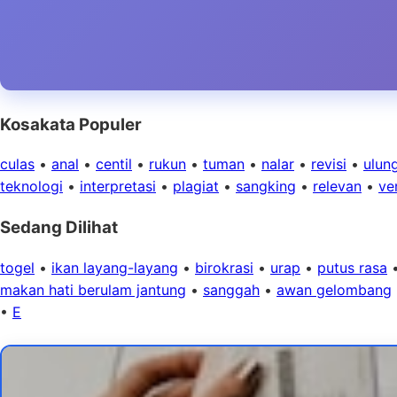
Kosakata Populer
culas
•
anal
•
centil
•
rukun
•
tuman
•
nalar
•
revisi
•
ulun
teknologi
•
interpretasi
•
plagiat
•
sangking
•
relevan
•
ver
Sedang Dilihat
togel
•
ikan layang-layang
•
birokrasi
•
urap
•
putus rasa
makan hati berulam jantung
•
sanggah
•
awan gelombang
•
E