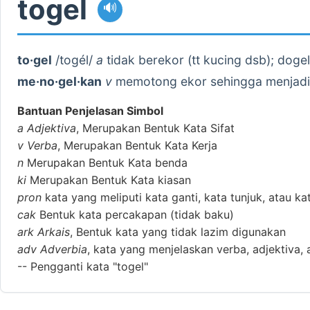
togel
🔊
to·gel
/togél/
a
tidak berekor (tt kucing dsb); dogel
me·no·gel·kan
v
memotong ekor sehingga menjadi
Bantuan Penjelasan Simbol
a
Adjektiva
, Merupakan Bentuk Kata Sifat
v
Verba
, Merupakan Bentuk Kata Kerja
n
Merupakan Bentuk Kata benda
ki
Merupakan Bentuk Kata kiasan
pron
kata yang meliputi kata ganti, kata tunjuk, atau ka
cak
Bentuk kata percakapan (tidak baku)
ark
Arkais
, Bentuk kata yang tidak lazim digunakan
adv
Adverbia
, kata yang menjelaskan verba, adjektiva, 
--
Pengganti kata "togel"