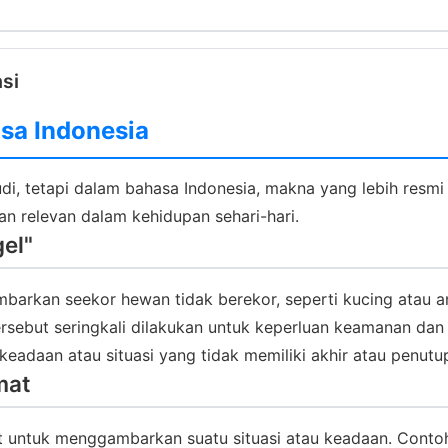
asi
sa Indonesia
judi, tetapi dalam bahasa Indonesia, makna yang lebih resm
dan relevan dalam kehidupan sehari-hari.
gel"
arkan seekor hewan tidak berekor, seperti kucing atau an
rsebut seringkali dilakukan untuk keperluan keamanan dan
adaan atau situasi yang tidak memiliki akhir atau penutu
mat
t untuk menggambarkan suatu situasi atau keadaan. Contoh