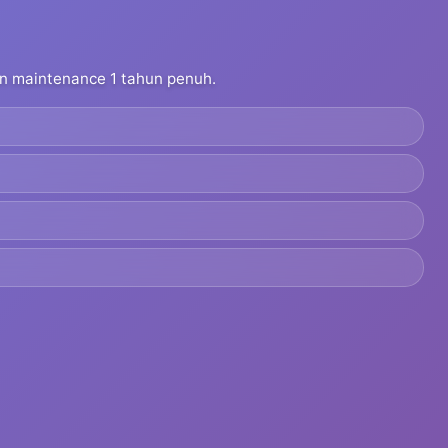
dan maintenance 1 tahun penuh.