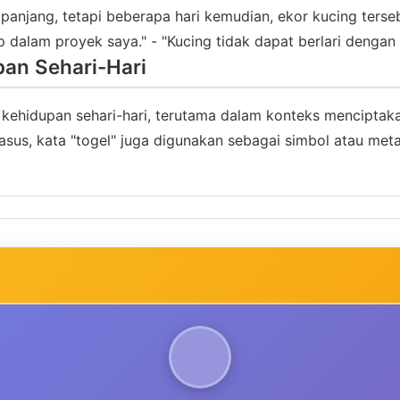
g panjang, tetapi beberapa hari kemudian, ekor kucing ters
p dalam proyek saya." - "Kucing tidak dapat berlari denga
pan Sehari-Hari
am kehidupan sehari-hari, terutama dalam konteks mencipta
kasus, kata "togel" juga digunakan sebagai simbol atau m