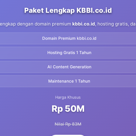
Paket Lengkap KBBI.co.id
 lengkap dengan domain premium
kbbi.co.id
, hosting gratis, 
Domain Premium kbbi.co.id
Hosting Gratis 1 Tahun
AI Content Generation
Maintenance 1 Tahun
Harga Khusus
Rp 50M
Nilai Rp 83M