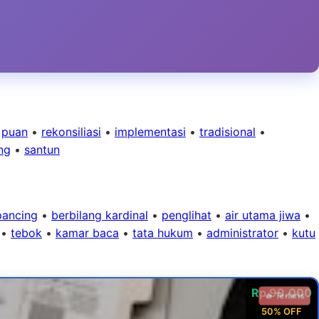
•
puan
•
rekonsiliasi
•
implementasi
•
tradisional
•
ng
•
santun
pancing
•
berbilang kardinal
•
penglihat
•
air utama jiwa
•
•
tebok
•
kamar baca
•
tata hukum
•
administrator
•
kutu
Rp 99.000
🔥 Terlaris
50% OFF