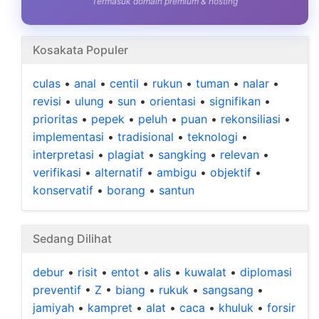
Termasuk domain premium & hosting
Kosakata Populer
culas
•
anal
•
centil
•
rukun
•
tuman
•
nalar
•
revisi
•
ulung
•
sun
•
orientasi
•
signifikan
•
prioritas
•
pepek
•
peluh
•
puan
•
rekonsiliasi
•
implementasi
•
tradisional
•
teknologi
•
interpretasi
•
plagiat
•
sangking
•
relevan
•
verifikasi
•
alternatif
•
ambigu
•
objektif
•
konservatif
•
borang
•
santun
Sedang Dilihat
debur
•
risit
•
entot
•
alis
•
kuwalat
•
diplomasi
preventif
•
Z
•
biang
•
rukuk
•
sangsang
•
jamiyah
•
kampret
•
alat
•
caca
•
khuluk
•
forsir