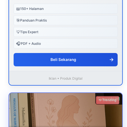
📖
150+ Halaman
🎯
Panduan Praktis
💡
Tips Expert
🎧
PDF + Audio
→
Beli Sekarang
Iklan • Produk Digital
Download
✨ Trending