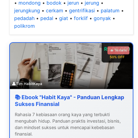
•
mondong
•
bodok
•
jerun
•
jerung
•
jerungkung
•
cerkam
•
gentrifikasi
•
palatum
•
pedadah
•
pedal
•
giat
•
forklif
•
gonyak
•
polikrom
Rp 99.000
🔥 Terlaris
50% OFF
👤
Tim HabitKaya
📚 Ebook "Habit Kaya" - Panduan Lengkap
Sukses Finansial
Rahasia 7 kebiasaan orang kaya yang terbukti
mengubah hidup. Panduan praktis investasi, bisnis,
dan mindset sukses untuk mencapai kebebasan
finansial.