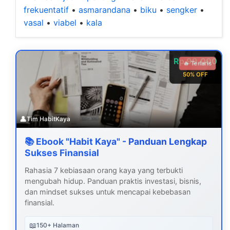
frekuentatif
•
asmarandana
•
biku
•
sengker
•
vasal
•
viabel
•
kala
Rp 99.000
🔥 Terlaris
50% OFF
👤
Tim HabitKaya
📚 Ebook "Habit Kaya" - Panduan Lengkap
Sukses Finansial
Rahasia 7 kebiasaan orang kaya yang terbukti
mengubah hidup. Panduan praktis investasi, bisnis,
dan mindset sukses untuk mencapai kebebasan
finansial.
📖
150+ Halaman