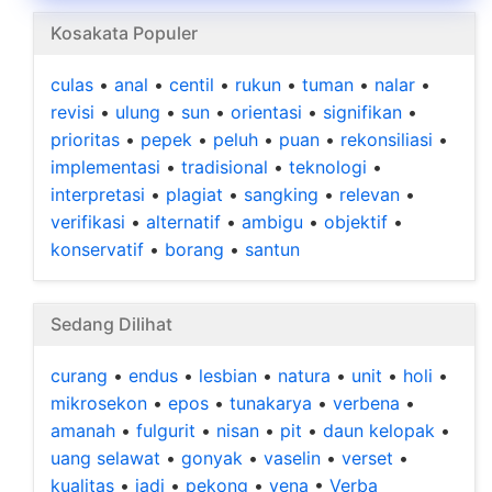
Kosakata Populer
culas
•
anal
•
centil
•
rukun
•
tuman
•
nalar
•
revisi
•
ulung
•
sun
•
orientasi
•
signifikan
•
prioritas
•
pepek
•
peluh
•
puan
•
rekonsiliasi
•
implementasi
•
tradisional
•
teknologi
•
interpretasi
•
plagiat
•
sangking
•
relevan
•
verifikasi
•
alternatif
•
ambigu
•
objektif
•
konservatif
•
borang
•
santun
Sedang Dilihat
curang
•
endus
•
lesbian
•
natura
•
unit
•
holi
•
mikrosekon
•
epos
•
tunakarya
•
verbena
•
amanah
•
fulgurit
•
nisan
•
pit
•
daun kelopak
•
uang selawat
•
gonyak
•
vaselin
•
verset
•
kualitas
•
jadi
•
pekong
•
vena
•
Verba