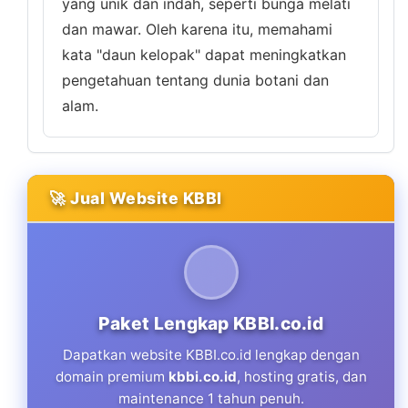
yang unik dan indah, seperti bunga melati
dan mawar. Oleh karena itu, memahami
kata "daun kelopak" dapat meningkatkan
pengetahuan tentang dunia botani dan
alam.
🚀 Jual Website KBBI
Paket Lengkap KBBI.co.id
Dapatkan website KBBI.co.id lengkap dengan
domain premium
kbbi.co.id
, hosting gratis, dan
maintenance 1 tahun penuh.