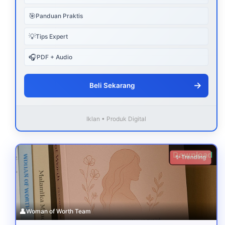
🎯
Panduan Praktis
💡
Tips Expert
🎧
PDF + Audio
→
Beli Sekarang
Iklan • Produk Digital
Download
✨ Trending
👤
Woman of Worth Team