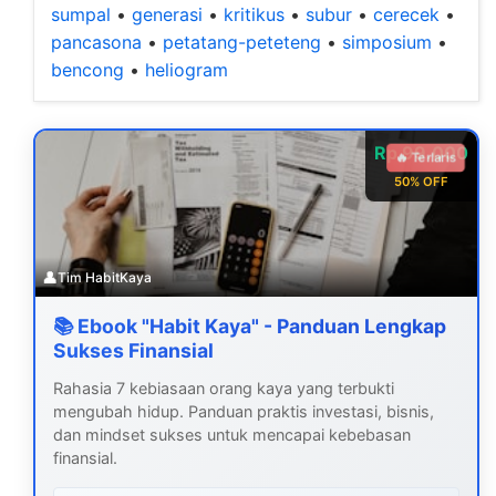
sumpal
•
generasi
•
kritikus
•
subur
•
cerecek
•
pancasona
•
petatang-peteteng
•
simposium
•
bencong
•
heliogram
Rp 99.000
🔥 Terlaris
50% OFF
👤
Tim HabitKaya
📚 Ebook "Habit Kaya" - Panduan Lengkap
Sukses Finansial
Rahasia 7 kebiasaan orang kaya yang terbukti
mengubah hidup. Panduan praktis investasi, bisnis,
dan mindset sukses untuk mencapai kebebasan
finansial.