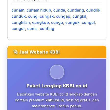
cunam
,
cunam hidup
,
cunda
,
cundang
,
cundrik
,
cunduk
,
cung
,
cungak
,
cungap
,
cungkil
,
cungkilan
,
cungkup
,
cungo
,
cunguk
,
cungul
,
cungur
,
cunia
,
cunting
🚀 Jual Website KBBI
Paket Lengkap KBBI.co.id
Dapatkan website KBBI.co.id lengkap dengan
domain premium
kbbi.co.id
, hosting gratis, dan
maintenance 1 tahun penuh.