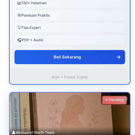
📖
150+ Halaman
🎯
Panduan Praktis
💡
Tips Expert
🎧
PDF + Audio
→
Beli Sekarang
Iklan • Produk Digital
Download
✨ Trending
👤
Woman of Worth Team