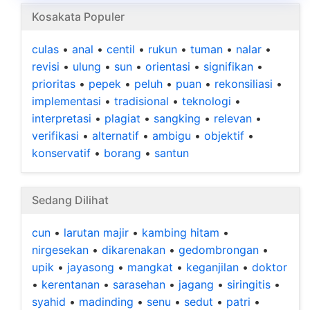
Kosakata Populer
culas
•
anal
•
centil
•
rukun
•
tuman
•
nalar
•
revisi
•
ulung
•
sun
•
orientasi
•
signifikan
•
prioritas
•
pepek
•
peluh
•
puan
•
rekonsiliasi
•
implementasi
•
tradisional
•
teknologi
•
interpretasi
•
plagiat
•
sangking
•
relevan
•
verifikasi
•
alternatif
•
ambigu
•
objektif
•
konservatif
•
borang
•
santun
Sedang Dilihat
cun
•
larutan majir
•
kambing hitam
•
nirgesekan
•
dikarenakan
•
gedombrongan
•
upik
•
jayasong
•
mangkat
•
keganjilan
•
doktor
•
kerentanan
•
sarasehan
•
jagang
•
siringitis
•
syahid
•
madinding
•
senu
•
sedut
•
patri
•