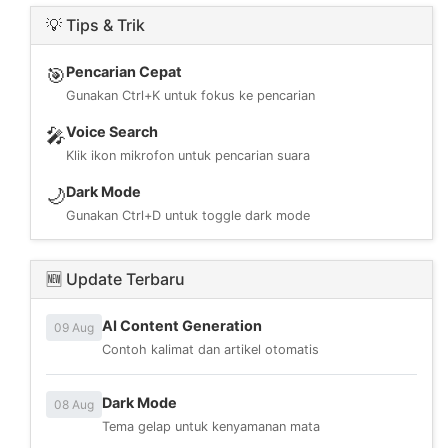
💡 Tips & Trik
Pencarian Cepat
🎯
Gunakan Ctrl+K untuk fokus ke pencarian
Voice Search
🎤
Klik ikon mikrofon untuk pencarian suara
Dark Mode
🌙
Gunakan Ctrl+D untuk toggle dark mode
🆕 Update Terbaru
AI Content Generation
09 Aug
Contoh kalimat dan artikel otomatis
Dark Mode
08 Aug
Tema gelap untuk kenyamanan mata