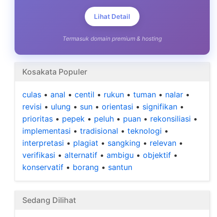
Lihat Detail
Termasuk domain premium & hosting
Kosakata Populer
culas
•
anal
•
centil
•
rukun
•
tuman
•
nalar
•
revisi
•
ulung
•
sun
•
orientasi
•
signifikan
•
prioritas
•
pepek
•
peluh
•
puan
•
rekonsiliasi
•
implementasi
•
tradisional
•
teknologi
•
interpretasi
•
plagiat
•
sangking
•
relevan
•
verifikasi
•
alternatif
•
ambigu
•
objektif
•
konservatif
•
borang
•
santun
Sedang Dilihat