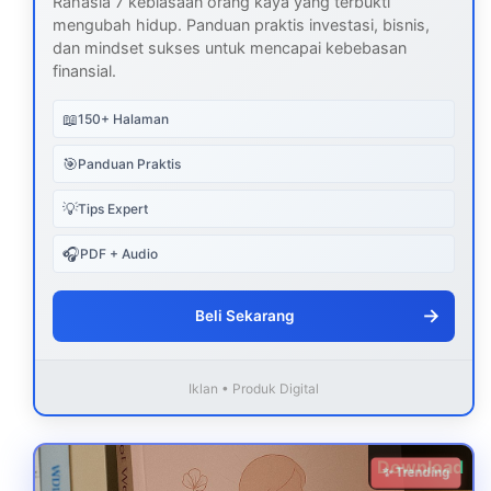
Rahasia 7 kebiasaan orang kaya yang terbukti
mengubah hidup. Panduan praktis investasi, bisnis,
dan mindset sukses untuk mencapai kebebasan
finansial.
📖
150+ Halaman
🎯
Panduan Praktis
💡
Tips Expert
🎧
PDF + Audio
→
Beli Sekarang
Iklan • Produk Digital
Download
✨ Trending