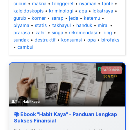
cucun
•
makna
•
tonggeret
•
nyaman
•
tante
•
kaleidoskopis
•
kriminologi
•
apa
•
lokatraya
•
gurub
•
korner
•
sarap
•
jeda
•
ketemu
•
piyama
•
statis
•
takhayul
•
handuk
•
mirai
•
prarasa
•
zahir
•
singa
•
rekomendasi
•
iring
•
sundak
•
destruktif
•
konsumsi
•
opa
•
birofaks
•
cambul
Rp 99.000
🔥 Terlaris
50% OFF
👤
Tim HabitKaya
📚 Ebook "Habit Kaya" - Panduan Lengkap
Sukses Finansial