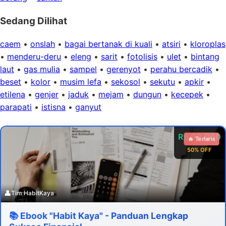
Sedang Dilihat
caem
•
onslah
•
bagai bertanak di kuali
•
atsiri
•
kloroplas
•
menderu-deru
•
eleng
•
sarit
•
fotolisis
•
ulet
•
bintang
laut
•
gas mulia
•
sampel
•
gerenyot
•
perahu bercadik
•
beset
•
kolor
•
musim lefa
•
sekosol
•
sekutu
•
apkir
•
etilena
•
genjer
•
jaduk
•
mejam
•
dungun
•
kecepek
•
parapati
•
istisna
•
ganyut
Rp 99.000
🔥 Terlaris
50% OFF
👤
Tim HabitKaya
📚 Ebook "Habit Kaya" - Panduan Lengkap