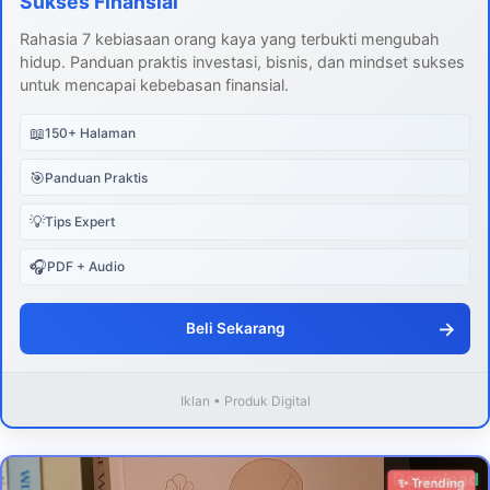
Sukses Finansial
Rahasia 7 kebiasaan orang kaya yang terbukti mengubah
hidup. Panduan praktis investasi, bisnis, dan mindset sukses
untuk mencapai kebebasan finansial.
📖
150+ Halaman
🎯
Panduan Praktis
💡
Tips Expert
🎧
PDF + Audio
→
Beli Sekarang
Iklan • Produk Digital
Download
✨ Trending