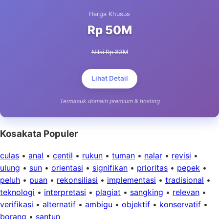
Harga Khusus
Rp 50M
Nilai Rp 83M
Lihat Detail
Termasuk domain premium & hosting
Kosakata Populer
culas
•
anal
•
centil
•
rukun
•
tuman
•
nalar
•
revisi
•
ulung
•
sun
•
orientasi
•
signifikan
•
prioritas
•
pepek
•
peluh
•
puan
•
rekonsiliasi
•
implementasi
•
tradisional
•
teknologi
•
interpretasi
•
plagiat
•
sangking
•
relevan
•
verifikasi
•
alternatif
•
ambigu
•
objektif
•
konservatif
•
borang
•
santun