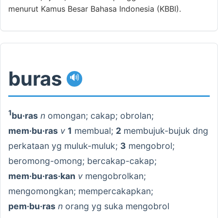
menurut Kamus Besar Bahasa Indonesia (KBBI).
buras
🔊
1
bu·ras
n
omongan; cakap; obrolan;
mem·bu·ras
v
1
membual;
2
membujuk-bujuk dng
perkataan yg muluk-muluk;
3
mengobrol;
beromong-omong; bercakap-cakap;
mem·bu·ras·kan
v
mengobrolkan;
mengomongkan; mempercakapkan;
pem·bu·ras
n
orang yg suka mengobrol