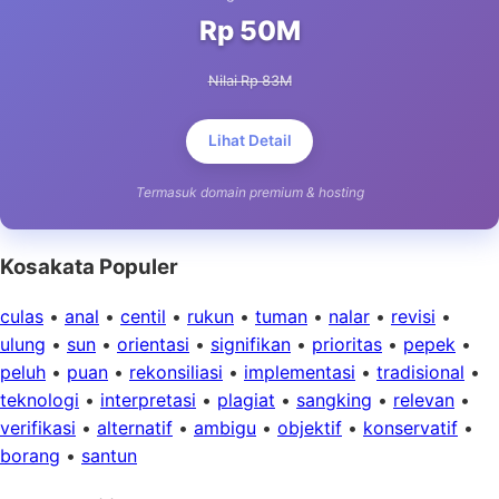
Rp 50M
Nilai Rp 83M
Lihat Detail
Termasuk domain premium & hosting
Kosakata Populer
culas
•
anal
•
centil
•
rukun
•
tuman
•
nalar
•
revisi
•
ulung
•
sun
•
orientasi
•
signifikan
•
prioritas
•
pepek
•
peluh
•
puan
•
rekonsiliasi
•
implementasi
•
tradisional
•
teknologi
•
interpretasi
•
plagiat
•
sangking
•
relevan
•
verifikasi
•
alternatif
•
ambigu
•
objektif
•
konservatif
•
borang
•
santun