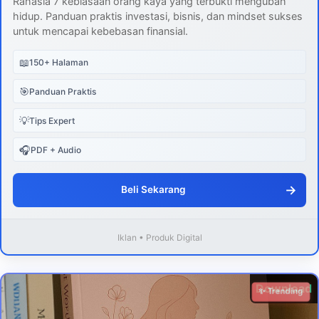
Rahasia 7 kebiasaan orang kaya yang terbukti mengubah
hidup. Panduan praktis investasi, bisnis, dan mindset sukses
untuk mencapai kebebasan finansial.
📖
150+ Halaman
🎯
Panduan Praktis
💡
Tips Expert
🎧
PDF + Audio
→
Beli Sekarang
Iklan • Produk Digital
Download
✨ Trending