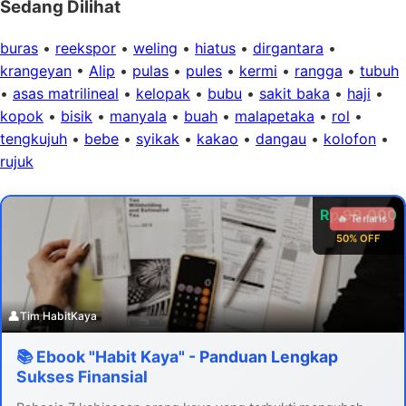
Sedang Dilihat
buras
•
reekspor
•
weling
•
hiatus
•
dirgantara
•
krangeyan
•
Alip
•
pulas
•
pules
•
kermi
•
rangga
•
tubuh
•
asas matrilineal
•
kelopak
•
bubu
•
sakit baka
•
haji
•
kopok
•
bisik
•
manyala
•
buah
•
malapetaka
•
rol
•
tengkujuh
•
bebe
•
syikak
•
kakao
•
dangau
•
kolofon
•
rujuk
Rp 99.000
🔥 Terlaris
50% OFF
👤
Tim HabitKaya
📚 Ebook "Habit Kaya" - Panduan Lengkap
Sukses Finansial