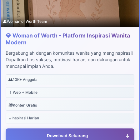
👤
Woman of Worth Team
💎 Woman of Worth - Platform Inspirasi Wanita
Modern
Bergabunglah dengan komunitas wanita yang menginspirasi!
Dapatkan tips sukses, motivasi harian, dan dukungan untuk
mencapai impian Anda.
👥
10K+ Anggota
📱
Web + Mobile
🎁
Konten Gratis
⭐
Inspirasi Harian
↓
Download Sekarang