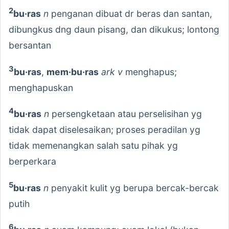
2
bu·ras
n
penganan dibuat dr beras dan santan,
dibungkus dng daun pisang, dan dikukus; lontong
bersantan
3
bu·ras
,
mem·bu·ras
ark v
menghapus;
menghapuskan
4
bu·ras
n
persengketaan atau perselisihan yg
tidak dapat diselesaikan; proses peradilan yg
tidak memenangkan salah satu pihak yg
berperkara
5
bu·ras
n
penyakit kulit yg berupa bercak-bercak
putih
6