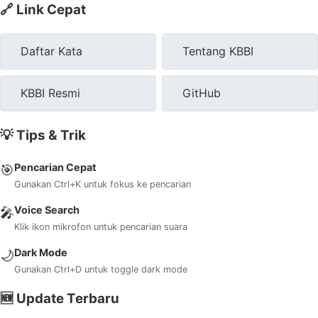
🔗 Link Cepat
Daftar Kata
Tentang KBBI
KBBI Resmi
GitHub
💡 Tips & Trik
Pencarian Cepat
🎯
Gunakan Ctrl+K untuk fokus ke pencarian
Voice Search
🎤
Klik ikon mikrofon untuk pencarian suara
Dark Mode
🌙
Gunakan Ctrl+D untuk toggle dark mode
🆕 Update Terbaru