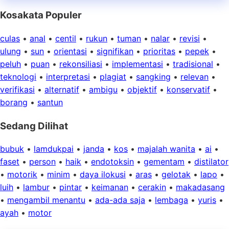
Kosakata Populer
culas
•
anal
•
centil
•
rukun
•
tuman
•
nalar
•
revisi
•
ulung
•
sun
•
orientasi
•
signifikan
•
prioritas
•
pepek
•
peluh
•
puan
•
rekonsiliasi
•
implementasi
•
tradisional
•
teknologi
•
interpretasi
•
plagiat
•
sangking
•
relevan
•
verifikasi
•
alternatif
•
ambigu
•
objektif
•
konservatif
•
borang
•
santun
Sedang Dilihat
bubuk
•
lamdukpai
•
janda
•
kos
•
majalah wanita
•
ai
•
faset
•
person
•
haik
•
endotoksin
•
gementam
•
distilator
•
motorik
•
minim
•
daya ilokusi
•
aras
•
gelotak
•
lapo
•
luih
•
lambur
•
pintar
•
keimanan
•
cerakin
•
makadasang
•
mengambil menantu
•
ada-ada saja
•
lembaga
•
yuris
•
ayah
•
motor