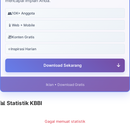
mencapai impian Anda.
👥
10K+ Anggota
📱
Web + Mobile
🎁
Konten Gratis
⭐
Inspirasi Harian
↓
Download Sekarang
Iklan • Download Gratis
📊 Statistik KBBI
Gagal memuat statistik