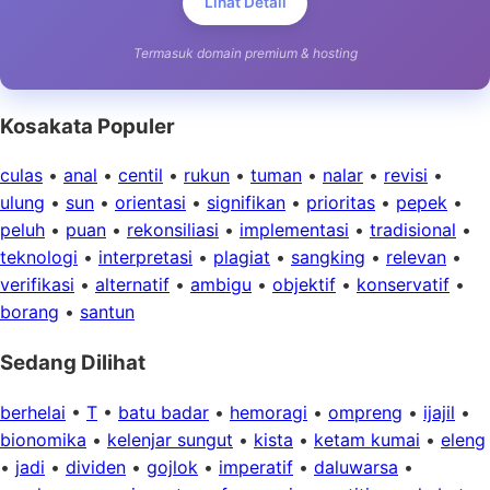
Lihat Detail
Termasuk domain premium & hosting
Kosakata Populer
culas
•
anal
•
centil
•
rukun
•
tuman
•
nalar
•
revisi
•
ulung
•
sun
•
orientasi
•
signifikan
•
prioritas
•
pepek
•
peluh
•
puan
•
rekonsiliasi
•
implementasi
•
tradisional
•
teknologi
•
interpretasi
•
plagiat
•
sangking
•
relevan
•
verifikasi
•
alternatif
•
ambigu
•
objektif
•
konservatif
•
borang
•
santun
Sedang Dilihat
berhelai
•
T
•
batu badar
•
hemoragi
•
ompreng
•
ijajil
•
bionomika
•
kelenjar sungut
•
kista
•
ketam kumai
•
eleng
•
jadi
•
dividen
•
gojlok
•
imperatif
•
daluwarsa
•