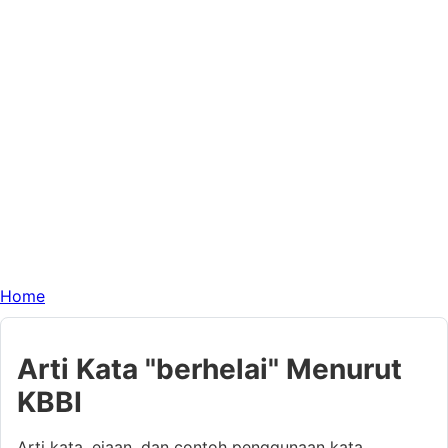
Home
Arti Kata "berhelai" Menurut
KBBI
Arti kata, ejaan, dan contoh penggunaan kata