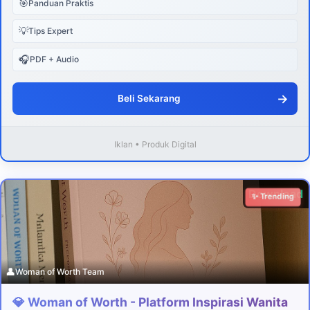
🎯
Panduan Praktis
💡
Tips Expert
🎧
PDF + Audio
→
Beli Sekarang
Iklan • Produk Digital
Download
✨ Trending
👤
Woman of Worth Team
💎 Woman of Worth - Platform Inspirasi Wanita