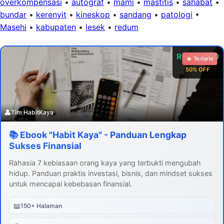
overkompensasi
•
autograf
•
mami
•
mastitis
•
sahabat
•
bundar
•
kerenyit
•
kineskop
•
sandang
•
patologi
•
Masehi
•
kabupaten
•
lesek
•
redum
Rp 99.000
🔥 Terlaris
50% OFF
👤
Tim HabitKaya
📚 Ebook "Habit Kaya" - Panduan Lengkap
Sukses Finansial
Rahasia 7 kebiasaan orang kaya yang terbukti mengubah
hidup. Panduan praktis investasi, bisnis, dan mindset sukses
untuk mencapai kebebasan finansial.
📖
150+ Halaman