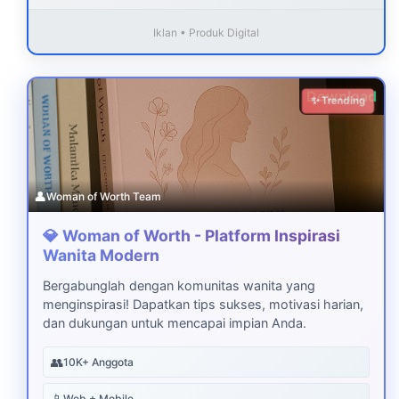
Iklan • Produk Digital
Download
✨ Trending
👤
Woman of Worth Team
💎 Woman of Worth - Platform Inspirasi
Wanita Modern
Bergabunglah dengan komunitas wanita yang
menginspirasi! Dapatkan tips sukses, motivasi harian,
dan dukungan untuk mencapai impian Anda.
👥
10K+ Anggota
📱
Web + Mobile