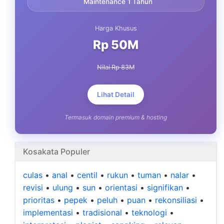
Maintenance 1 Tahun
Harga Khusus
Rp 50M
Nilai Rp 83M
Lihat Detail
Termasuk domain premium & hosting
Kosakata Populer
culas
•
anal
•
centil
•
rukun
•
tuman
•
nalar
•
revisi
•
ulung
•
sun
•
orientasi
•
signifikan
•
prioritas
•
pepek
•
peluh
•
puan
•
rekonsiliasi
•
implementasi
•
tradisional
•
teknologi
•