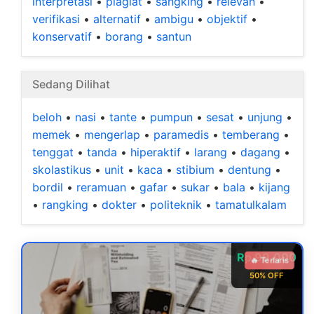
interpretasi
•
plagiat
•
sangking
•
relevan
•
verifikasi
•
alternatif
•
ambigu
•
objektif
•
konservatif
•
borang
•
santun
Sedang Dilihat
beloh
•
nasi
•
tante
•
pumpun
•
sesat
•
unjung
•
memek
•
mengerlap
•
paramedis
•
temberang
•
tenggat
•
tanda
•
hiperaktif
•
larang
•
dagang
•
skolastikus
•
unit
•
kaca
•
stibium
•
dentung
•
bordil
•
reramuan
•
gafar
•
sukar
•
bala
•
kijang
•
rangking
•
dokter
•
politeknik
•
tamatulkalam
Rp 99.000
🔥 Terlaris
50% OFF