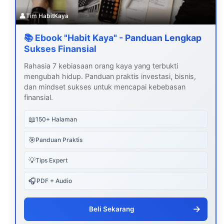
👤
Tim HabitKaya
📚 Ebook "Habit Kaya" - Panduan Lengkap
Sukses Finansial
Rahasia 7 kebiasaan orang kaya yang terbukti
mengubah hidup. Panduan praktis investasi, bisnis,
dan mindset sukses untuk mencapai kebebasan
finansial.
📖
150+ Halaman
🎯
Panduan Praktis
💡
Tips Expert
🎧
PDF + Audio
→
Beli Sekarang