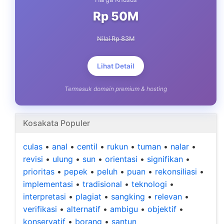
Rp 50M
Nilai Rp 83M
Lihat Detail
Termasuk domain premium & hosting
Kosakata Populer
culas
•
anal
•
centil
•
rukun
•
tuman
•
nalar
•
revisi
•
ulung
•
sun
•
orientasi
•
signifikan
•
prioritas
•
pepek
•
peluh
•
puan
•
rekonsiliasi
•
implementasi
•
tradisional
•
teknologi
•
interpretasi
•
plagiat
•
sangking
•
relevan
•
verifikasi
•
alternatif
•
ambigu
•
objektif
•
konservatif
•
borang
•
santun