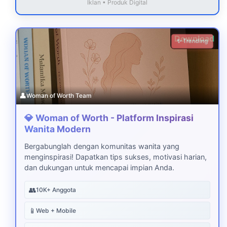
Iklan • Produk Digital
Download
✨ Trending
👤
Woman of Worth Team
💎 Woman of Worth - Platform Inspirasi
Wanita Modern
Bergabunglah dengan komunitas wanita yang
menginspirasi! Dapatkan tips sukses, motivasi harian,
dan dukungan untuk mencapai impian Anda.
👥
10K+ Anggota
📱
Web + Mobile