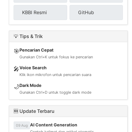
KBBI Resmi
GitHub
💡 Tips & Trik
Pencarian Cepat
🎯
Gunakan Ctrl+K untuk fokus ke pencarian
Voice Search
🎤
Klik ikon mikrofon untuk pencarian suara
Dark Mode
🌙
Gunakan Ctrl+D untuk toggle dark mode
🆕 Update Terbaru
AI Content Generation
09 Aug
Contoh kalimat dan artikel otomatis