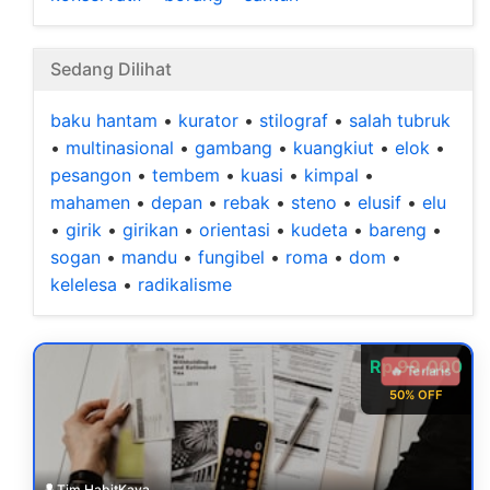
Sedang Dilihat
baku hantam
•
kurator
•
stilograf
•
salah tubruk
•
multinasional
•
gambang
•
kuangkiut
•
elok
•
pesangon
•
tembem
•
kuasi
•
kimpal
•
mahamen
•
depan
•
rebak
•
steno
•
elusif
•
elu
•
girik
•
girikan
•
orientasi
•
kudeta
•
bareng
•
sogan
•
mandu
•
fungibel
•
roma
•
dom
•
kelelesa
•
radikalisme
Rp 99.000
🔥 Terlaris
50% OFF
👤
Tim HabitKaya