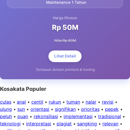
Maintenance 1 Tahun
Harga Khusus
Rp 50M
Nilai Rp 83M
Lihat Detail
Termasuk domain premium & hosting
Kosakata Populer
culas
•
anal
•
centil
•
rukun
•
tuman
•
nalar
•
revisi
•
ulung
•
sun
•
orientasi
•
signifikan
•
prioritas
•
pepek
•
peluh
•
puan
•
rekonsiliasi
•
implementasi
•
tradisional
•
teknologi
•
interpretasi
•
plagiat
•
sangking
•
relevan
•