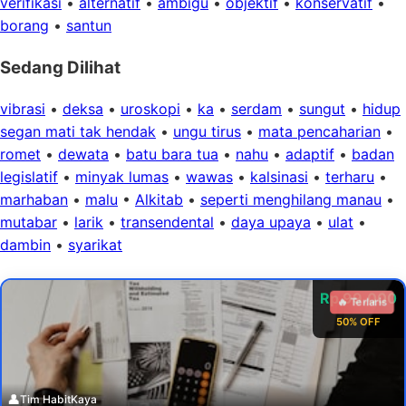
verifikasi
•
alternatif
•
ambigu
•
objektif
•
konservatif
•
borang
•
santun
Sedang Dilihat
vibrasi
•
deksa
•
uroskopi
•
ka
•
serdam
•
sungut
•
hidup
segan mati tak hendak
•
ungu tirus
•
mata pencaharian
•
romet
•
dewata
•
batu bara tua
•
nahu
•
adaptif
•
badan
legislatif
•
minyak lumas
•
wawas
•
kalsinasi
•
terharu
•
marhaban
•
malu
•
Alkitab
•
seperti menghilang manau
•
mutabar
•
larik
•
transendental
•
daya upaya
•
ulat
•
dambin
•
syarikat
Rp 99.000
🔥 Terlaris
50% OFF
👤
Tim HabitKaya