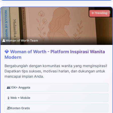
Download
✨ Trending
👤
Woman of Worth Team
💎 Woman of Worth - Platform Inspirasi Wanita
Modern
Bergabunglah dengan komunitas wanita yang menginspirasi!
Dapatkan tips sukses, motivasi harian, dan dukungan untuk
mencapai impian Anda.
👥
10K+ Anggota
📱
Web + Mobile
🎁
Konten Gratis