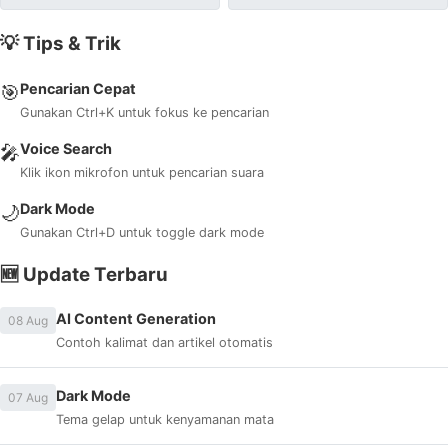
💡 Tips & Trik
Pencarian Cepat
🎯
Gunakan Ctrl+K untuk fokus ke pencarian
Voice Search
🎤
Klik ikon mikrofon untuk pencarian suara
Dark Mode
🌙
Gunakan Ctrl+D untuk toggle dark mode
🆕 Update Terbaru
AI Content Generation
08 Aug
Contoh kalimat dan artikel otomatis
Dark Mode
07 Aug
Tema gelap untuk kenyamanan mata