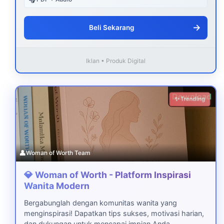
→
Beli Sekarang
Iklan • Produk Digital
Download
✨ Trending
👤
Woman of Worth Team
💎 Woman of Worth - Platform Inspirasi
Wanita Modern
Bergabunglah dengan komunitas wanita yang
menginspirasi! Dapatkan tips sukses, motivasi harian,
dan dukungan untuk mencapai impian Anda.