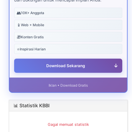
👥
10K+ Anggota
📱
Web + Mobile
🎁
Konten Gratis
⭐
Inspirasi Harian
↓
Download Sekarang
Iklan • Download Gratis
📊 Statistik KBBI
Gagal memuat statistik