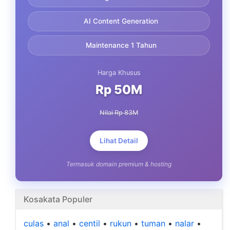
AI Content Generation
Maintenance 1 Tahun
Harga Khusus
Rp 50M
Nilai Rp 83M
Lihat Detail
Termasuk domain premium & hosting
Kosakata Populer
culas
•
anal
•
centil
•
rukun
•
tuman
•
nalar
•