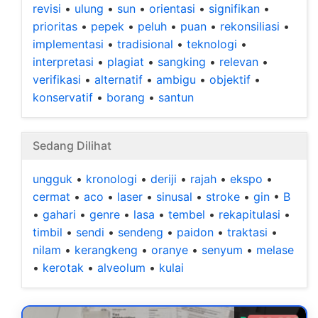
revisi
•
ulung
•
sun
•
orientasi
•
signifikan
•
prioritas
•
pepek
•
peluh
•
puan
•
rekonsiliasi
•
implementasi
•
tradisional
•
teknologi
•
interpretasi
•
plagiat
•
sangking
•
relevan
•
verifikasi
•
alternatif
•
ambigu
•
objektif
•
konservatif
•
borang
•
santun
Sedang Dilihat
ungguk
•
kronologi
•
deriji
•
rajah
•
ekspo
•
cermat
•
aco
•
laser
•
sinusal
•
stroke
•
gin
•
B
•
gahari
•
genre
•
lasa
•
tembel
•
rekapitulasi
•
timbil
•
sendi
•
sendeng
•
paidon
•
traktasi
•
nilam
•
kerangkeng
•
oranye
•
senyum
•
melase
•
kerotak
•
alveolum
•
kulai