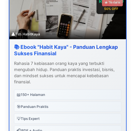
Rp 99.000
🔥 Terlaris
50% OFF
👤
Tim HabitKaya
📚 Ebook "Habit Kaya" - Panduan Lengkap
Sukses Finansial
Rahasia 7 kebiasaan orang kaya yang terbukti
mengubah hidup. Panduan praktis investasi, bisnis,
dan mindset sukses untuk mencapai kebebasan
finansial.
📖
150+ Halaman
🎯
Panduan Praktis
💡
Tips Expert
🎧
PDF + Audio