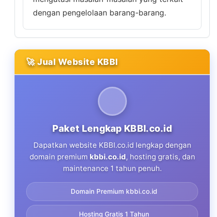
dengan pengelolaan barang-barang.
🚀 Jual Website KBBI
Paket Lengkap KBBI.co.id
Dapatkan website KBBI.co.id lengkap dengan
domain premium
kbbi.co.id
, hosting gratis, dan
maintenance 1 tahun penuh.
Domain Premium kbbi.co.id
Hosting Gratis 1 Tahun