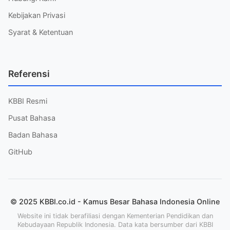
Kebijakan Privasi
Syarat & Ketentuan
Referensi
KBBI Resmi
Pusat Bahasa
Badan Bahasa
GitHub
© 2025 KBBI.co.id - Kamus Besar Bahasa Indonesia Online
Website ini tidak berafiliasi dengan Kementerian Pendidikan dan
Kebudayaan Republik Indonesia. Data kata bersumber dari KBBI