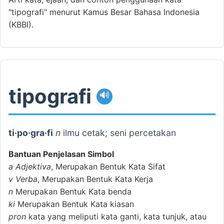
"tipografi" menurut Kamus Besar Bahasa Indonesia
(KBBI).
tipografi
🔊
ti·po·gra·fi
n
ilmu cetak; seni percetakan
Bantuan Penjelasan Simbol
a
Adjektiva
, Merupakan Bentuk Kata Sifat
v
Verba
, Merupakan Bentuk Kata Kerja
n
Merupakan Bentuk Kata benda
ki
Merupakan Bentuk Kata kiasan
pron
kata yang meliputi kata ganti, kata tunjuk, atau