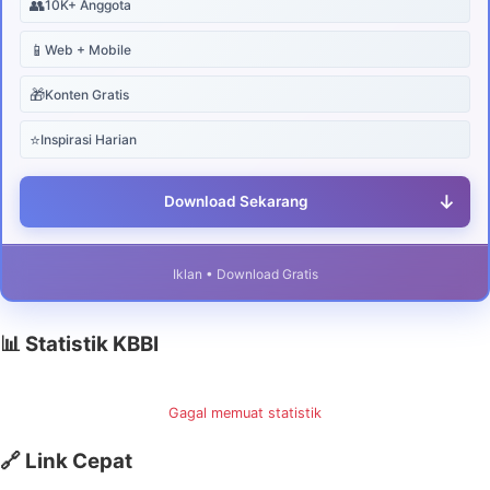
👥
10K+ Anggota
📱
Web + Mobile
🎁
Konten Gratis
⭐
Inspirasi Harian
↓
Download Sekarang
Iklan • Download Gratis
📊 Statistik KBBI
Gagal memuat statistik
🔗 Link Cepat