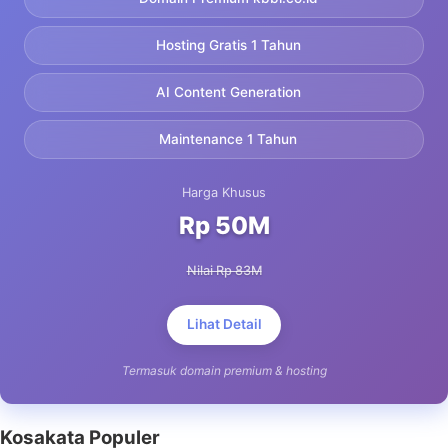
Hosting Gratis 1 Tahun
AI Content Generation
Maintenance 1 Tahun
Harga Khusus
Rp 50M
Nilai Rp 83M
Lihat Detail
Termasuk domain premium & hosting
Kosakata Populer