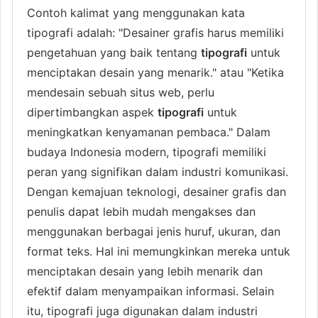
Contoh kalimat yang menggunakan kata
tipografi adalah: "Desainer grafis harus memiliki
pengetahuan yang baik tentang
tipografi
untuk
menciptakan desain yang menarik." atau "Ketika
mendesain sebuah situs web, perlu
dipertimbangkan aspek
tipografi
untuk
meningkatkan kenyamanan pembaca." Dalam
budaya Indonesia modern, tipografi memiliki
peran yang signifikan dalam industri komunikasi.
Dengan kemajuan teknologi, desainer grafis dan
penulis dapat lebih mudah mengakses dan
menggunakan berbagai jenis huruf, ukuran, dan
format teks. Hal ini memungkinkan mereka untuk
menciptakan desain yang lebih menarik dan
efektif dalam menyampaikan informasi. Selain
itu, tipografi juga digunakan dalam industri