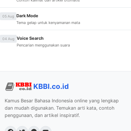
Contoh kalimat dan artikel otomatis
Dark Mode
05 Aug
Tema gelap untuk kenyamanan mata
Voice Search
04 Aug
Pencarian menggunakan suara
KBBI.co.id
Kamus Besar Bahasa Indonesia online yang lengkap
dan mudah digunakan. Temukan arti kata, contoh
penggunaan, dan artikel inspiratif.