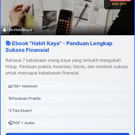
50% OFF
👤
Tim HabitKaya
📚 Ebook "Habit Kaya" - Panduan Lengkap
Sukses Finansial
Rahasia 7 kebiasaan orang kaya yang terbukti mengubah
hidup. Panduan praktis investasi, bisnis, dan mindset sukses
untuk mencapai kebebasan finansial.
📖
150+ Halaman
🎯
Panduan Praktis
💡
Tips Expert
🎧
PDF + Audio