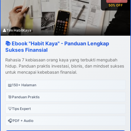
50% OFF
👤
Tim HabitKaya
📚 Ebook "Habit Kaya" - Panduan Lengkap
Sukses Finansial
Rahasia 7 kebiasaan orang kaya yang terbukti mengubah
hidup. Panduan praktis investasi, bisnis, dan mindset sukses
untuk mencapai kebebasan finansial.
📖
150+ Halaman
🎯
Panduan Praktis
💡
Tips Expert
🎧
PDF + Audio