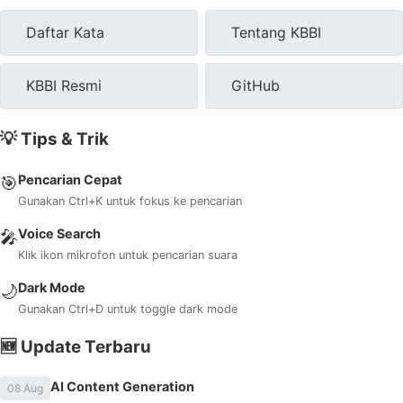
Daftar Kata
Tentang KBBI
KBBI Resmi
GitHub
💡 Tips & Trik
Pencarian Cepat
🎯
Gunakan Ctrl+K untuk fokus ke pencarian
Voice Search
🎤
Klik ikon mikrofon untuk pencarian suara
Dark Mode
🌙
Gunakan Ctrl+D untuk toggle dark mode
🆕 Update Terbaru
AI Content Generation
08 Aug