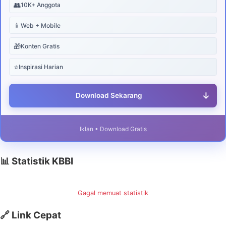
👥
10K+ Anggota
📱
Web + Mobile
🎁
Konten Gratis
⭐
Inspirasi Harian
↓
Download Sekarang
Iklan • Download Gratis
📊 Statistik KBBI
Gagal memuat statistik
🔗 Link Cepat