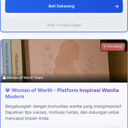
→
Beli Sekarang
Iklan • Produk Digital
Download
✨ Trending
👤
Woman of Worth Team
💎 Woman of Worth - Platform Inspirasi Wanita
Modern
Bergabunglah dengan komunitas wanita yang menginspirasi!
Dapatkan tips sukses, motivasi harian, dan dukungan untuk
mencapai impian Anda.