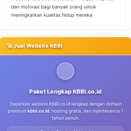
dan motivasi bagi banyak orang untuk
meningkatkan kualitas hidup mereka.
🚀 Jual Website KBBI
Paket Lengkap KBBI.co.id
Dapatkan website KBBI.co.id lengkap dengan domain
premium
kbbi.co.id
, hosting gratis, dan maintenance 1
tahun penuh.