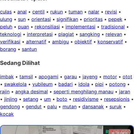
culas
•
anal
•
centil
•
rukun
•
tuman
•
nalar
•
revisi
•
ulung
•
sun
•
orientasi
•
signifikan
•
prioritas
•
pepek
•
peluh
•
puan
•
rekonsiliasi
•
implementasi
•
tradisional
•
teknologi
•
interpretasi
•
plagiat
•
sangking
•
relevan
•
verifikasi
•
alternatif
•
ambigu
•
objektif
•
konservatif
•
borang
•
santun
Sedang Dilihat
imbak
•
tamsil
•
apogami
•
garau
•
jayeng
•
motor
•
otot
•
swakelola
•
yubileum
•
badari
•
idola
•
pipi
•
potong
•
rajin
•
angka desimal
•
seperti menghilang manau
•
jaran
•
jinjing
•
setang
•
um
•
boto
•
residivisme
•
resepsionis
•
gendong
•
gendut
•
palu
•
mutan
•
dansanak
•
suruk
•
kocak
Rp 99.000
🔥 Terlaris