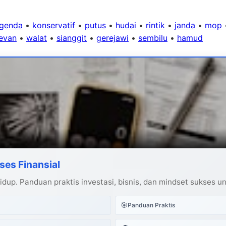
egenda
•
konservatif
•
putus
•
hudai
•
rintik
•
janda
•
mop
levan
•
walat
•
sianggit
•
gerejawi
•
sembilu
•
hamud
ses Finansial
dup. Panduan praktis investasi, bisnis, dan mindset sukses u
🎯
Panduan Praktis