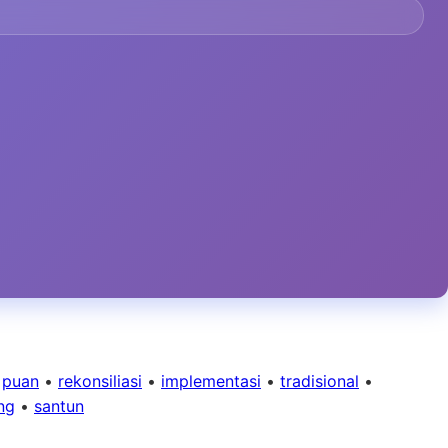
•
puan
•
rekonsiliasi
•
implementasi
•
tradisional
•
ng
•
santun