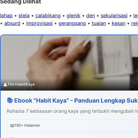
Sedang Dilihat
lahap
•
stela
•
calabikang
•
glenik
•
den
•
sekularisasi
•
l
•
absurd
•
improvisasi
•
gerangsang
•
tuaian
•
kesan
•
re
👤
Tim HabitKaya
📚 Ebook "Habit Kaya" - Panduan Lengkap Suk
Rahasia 7 kebiasaan orang kaya yang terbukti mengubah hi
📖
150+ Halaman