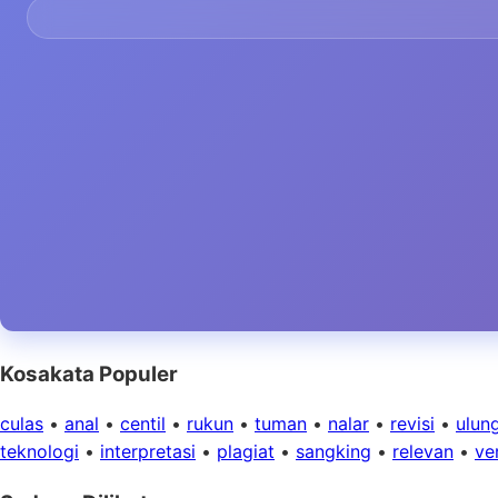
Kosakata Populer
culas
•
anal
•
centil
•
rukun
•
tuman
•
nalar
•
revisi
•
ulun
teknologi
•
interpretasi
•
plagiat
•
sangking
•
relevan
•
ver