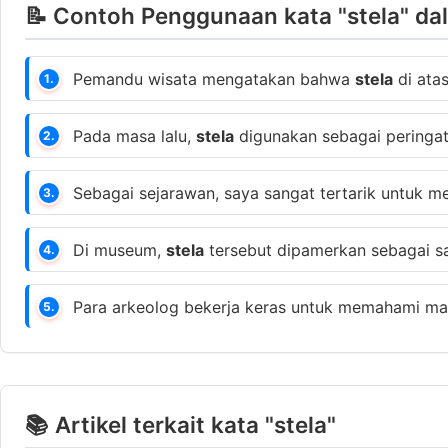
📝 Contoh Penggunaan kata "stela" da
Pemandu wisata mengatakan bahwa
stela
di ata
1.
Pada masa lalu,
stela
digunakan sebagai peringat
2.
Sebagai sejarawan, saya sangat tertarik untuk 
3.
Di museum,
stela
tersebut dipamerkan sebagai sal
4.
Para arkeolog bekerja keras untuk memahami ma
5.
📚 Artikel terkait kata "stela"