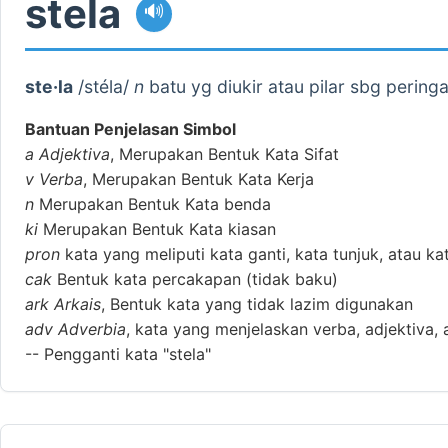
stela
🔊
ste·la
/stéla/
n
batu yg diukir atau pilar sbg pering
Bantuan Penjelasan Simbol
a
Adjektiva
, Merupakan Bentuk Kata Sifat
v
Verba
, Merupakan Bentuk Kata Kerja
n
Merupakan Bentuk Kata benda
ki
Merupakan Bentuk Kata kiasan
pron
kata yang meliputi kata ganti, kata tunjuk, atau ka
cak
Bentuk kata percakapan (tidak baku)
ark
Arkais
, Bentuk kata yang tidak lazim digunakan
adv
Adverbia
, kata yang menjelaskan verba, adjektiva, 
--
Pengganti kata "stela"