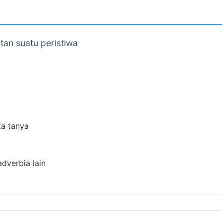
atan suatu peristiwa
ta tanya
adverbia lain