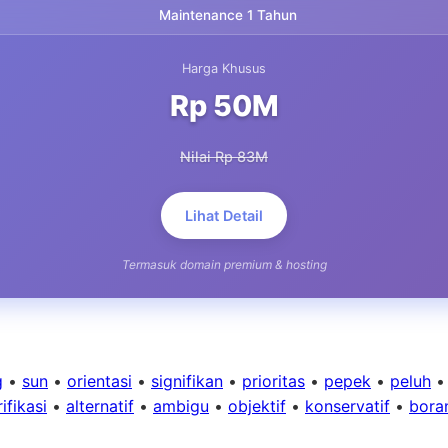
Maintenance 1 Tahun
Harga Khusus
Rp 50M
Nilai Rp 83M
Lihat Detail
Termasuk domain premium & hosting
g
•
sun
•
orientasi
•
signifikan
•
prioritas
•
pepek
•
peluh
ifikasi
•
alternatif
•
ambigu
•
objektif
•
konservatif
•
bora