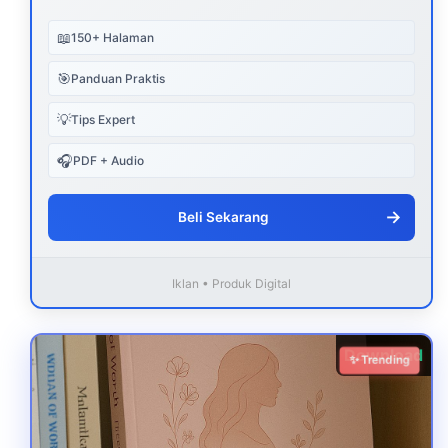
📖
150+ Halaman
🎯
Panduan Praktis
💡
Tips Expert
🎧
PDF + Audio
→
Beli Sekarang
Iklan • Produk Digital
Download
✨ Trending