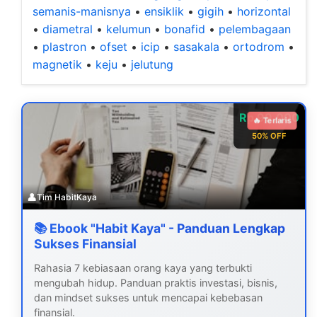
semanis-manisnya
•
ensiklik
•
gigih
•
horizontal
•
diametral
•
kelumun
•
bonafid
•
pelembagaan
•
plastron
•
ofset
•
icip
•
sasakala
•
ortodrom
•
magnetik
•
keju
•
jelutung
Rp 99.000
🔥 Terlaris
50% OFF
👤
Tim HabitKaya
📚 Ebook "Habit Kaya" - Panduan Lengkap
Sukses Finansial
Rahasia 7 kebiasaan orang kaya yang terbukti
mengubah hidup. Panduan praktis investasi, bisnis,
dan mindset sukses untuk mencapai kebebasan
finansial.