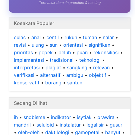
Termasuk domain premium & hosting
Kosakata Populer
culas
•
anal
•
centil
•
rukun
•
tuman
•
nalar
•
revisi
•
ulung
•
sun
•
orientasi
•
signifikan
•
prioritas
•
pepek
•
peluh
•
puan
•
rekonsiliasi
•
implementasi
•
tradisional
•
teknologi
•
interpretasi
•
plagiat
•
sangking
•
relevan
•
verifikasi
•
alternatif
•
ambigu
•
objektif
•
konservatif
•
borang
•
santun
Sedang Dilihat
ih
•
snobisme
•
indikator
•
isytiak
•
prawira
•
mandril
•
seluloid
•
instalatur
•
legalisir
•
gusur
•
oleh-oleh
•
daktilologi
•
gamopetal
•
hanyut
•