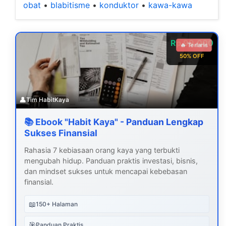
obat
•
blabitisme
•
konduktor
•
kawa-kawa
Rp 99.000
🔥 Terlaris
50% OFF
👤
Tim HabitKaya
📚 Ebook "Habit Kaya" - Panduan Lengkap
Sukses Finansial
Rahasia 7 kebiasaan orang kaya yang terbukti
mengubah hidup. Panduan praktis investasi, bisnis,
dan mindset sukses untuk mencapai kebebasan
finansial.
📖
150+ Halaman
🎯
Panduan Praktis