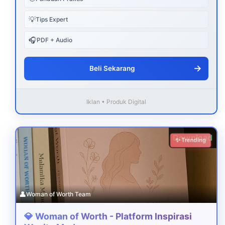
💡
Tips Expert
🎧
PDF + Audio
→
Beli Sekarang
Iklan • Produk Digital
Download
✨ Trending
👤
Woman of Worth Team
💎 Woman of Worth - Platform Inspirasi