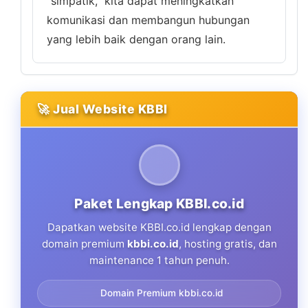
"simpatik," kita dapat meningkatkan
komunikasi dan membangun hubungan
yang lebih baik dengan orang lain.
🚀 Jual Website KBBI
Paket Lengkap KBBI.co.id
Dapatkan website KBBI.co.id lengkap dengan
domain premium
kbbi.co.id
, hosting gratis, dan
maintenance 1 tahun penuh.
Domain Premium kbbi.co.id