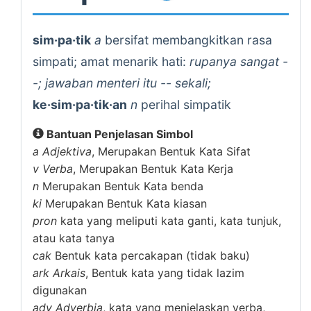
sim·pa·tik
a
bersifat membangkitkan rasa
simpati; amat menarik hati:
rupanya sangat -
-; jawaban menteri itu -- sekali;
ke·sim·pa·tik·an
n
perihal simpatik
Bantuan Penjelasan Simbol
a
Adjektiva
, Merupakan Bentuk Kata Sifat
v
Verba
, Merupakan Bentuk Kata Kerja
n
Merupakan Bentuk Kata benda
ki
Merupakan Bentuk Kata kiasan
pron
kata yang meliputi kata ganti, kata tunjuk,
atau kata tanya
cak
Bentuk kata percakapan (tidak baku)
ark
Arkais
, Bentuk kata yang tidak lazim
digunakan
adv
Adverbia
, kata yang menjelaskan verba,