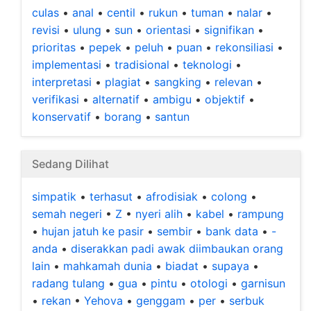
culas
•
anal
•
centil
•
rukun
•
tuman
•
nalar
•
revisi
•
ulung
•
sun
•
orientasi
•
signifikan
•
prioritas
•
pepek
•
peluh
•
puan
•
rekonsiliasi
•
implementasi
•
tradisional
•
teknologi
•
interpretasi
•
plagiat
•
sangking
•
relevan
•
verifikasi
•
alternatif
•
ambigu
•
objektif
•
konservatif
•
borang
•
santun
Sedang Dilihat
simpatik
•
terhasut
•
afrodisiak
•
colong
•
semah negeri
•
Z
•
nyeri alih
•
kabel
•
rampung
•
hujan jatuh ke pasir
•
sembir
•
bank data
•
-
anda
•
diserakkan padi awak diimbaukan orang
lain
•
mahkamah dunia
•
biadat
•
supaya
•
radang tulang
•
gua
•
pintu
•
otologi
•
garnisun
•
rekan
•
Yehova
•
genggam
•
per
•
serbuk