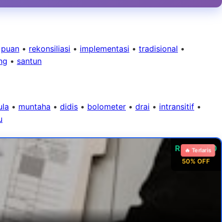
•
puan
•
rekonsiliasi
•
implementasi
•
tradisional
•
ng
•
santun
ula
•
muntaha
•
didis
•
bolometer
•
drai
•
intransitif
•
u
Rp 99.000
🔥 Terlaris
50% OFF