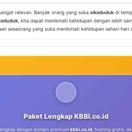
angat relevan. Banyak orang yang suka
sikeduduk
di temp
keduduk
, kita dapat menikmati kehidupan dengan lebih sant
n seseorang yang suka menikmati kehidupan sehari-hari d
Paket Lengkap KBBI.co.id
 lengkap dengan domain premium
kbbi.co.id
, hosting gratis, 