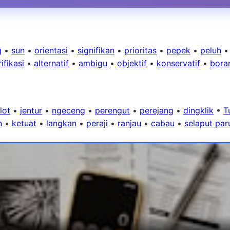
g
•
sun
•
orientasi
•
signifikan
•
prioritas
•
pepek
•
peluh
ifikasi
•
alternatif
•
ambigu
•
objektif
•
konservatif
•
bora
lot
•
jentur
•
ngeceng
•
perengut
•
perejang
•
dingklik
•
T
n
•
ketuat
•
langkan
•
peraji
•
ranjau
•
cabau
•
selaput par