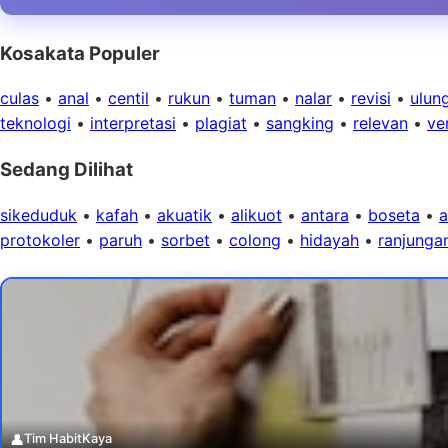
Kosakata Populer
culas
•
anal
•
centil
•
rukun
•
tuman
•
nalar
•
revisi
•
ulun
teknologi
•
interpretasi
•
plagiat
•
sangking
•
relevan
•
ver
Sedang Dilihat
sikeduduk
•
kafah
•
akuatik
•
alikuot
•
antara
•
boseta
•
a
protokoler
•
paruh
•
sorbet
•
colong
•
hidayah
•
ranjunga
👤
Tim HabitKaya