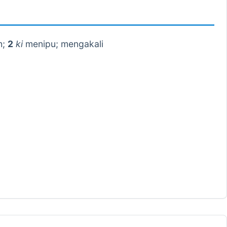
h;
2
ki
menipu; mengakali