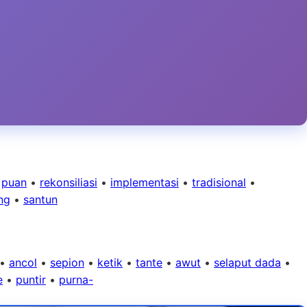
•
puan
•
rekonsiliasi
•
implementasi
•
tradisional
•
ng
•
santun
•
ancol
•
sepion
•
ketik
•
tante
•
awut
•
selaput dada
•
e
•
puntir
•
purna-