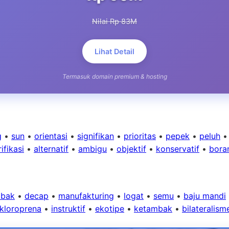
Nilai Rp 83M
Lihat Detail
Termasuk domain premium & hosting
g
•
sun
•
orientasi
•
signifikan
•
prioritas
•
pepek
•
peluh
ifikasi
•
alternatif
•
ambigu
•
objektif
•
konservatif
•
bora
mbak
•
decap
•
manufakturing
•
logat
•
semu
•
baju mandi
kloroprena
•
instruktif
•
ekotipe
•
ketambak
•
bilateralism