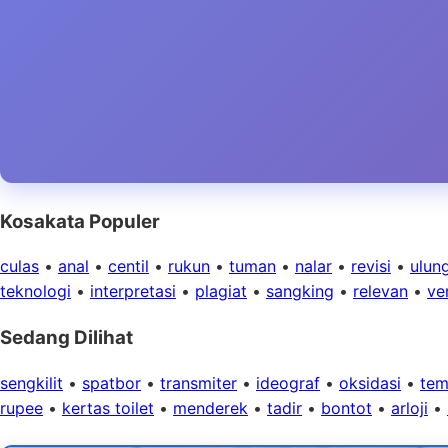
Kosakata Populer
culas
•
anal
•
centil
•
rukun
•
tuman
•
nalar
•
revisi
•
ulun
teknologi
•
interpretasi
•
plagiat
•
sangking
•
relevan
•
ver
Sedang Dilihat
sengkilit
•
spatbor
•
transmiter
•
ideograf
•
oksidasi
•
te
rupee
•
kertas toilet
•
menderek
•
tadir
•
bontot
•
arloji
•