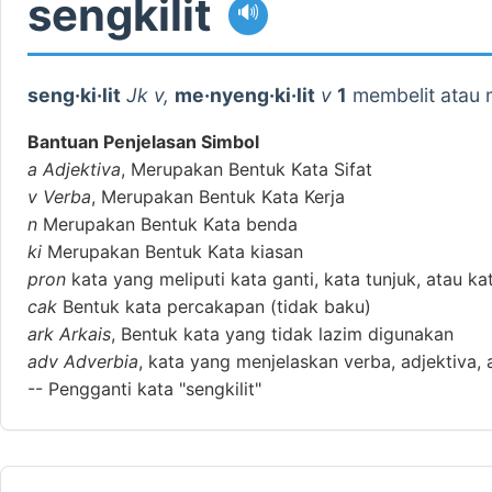
sengkilit
🔊
seng·ki·lit
Jk v,
me·nyeng·ki·lit
v
1
membelit atau m
Bantuan Penjelasan Simbol
a
Adjektiva
, Merupakan Bentuk Kata Sifat
v
Verba
, Merupakan Bentuk Kata Kerja
n
Merupakan Bentuk Kata benda
ki
Merupakan Bentuk Kata kiasan
pron
kata yang meliputi kata ganti, kata tunjuk, atau ka
cak
Bentuk kata percakapan (tidak baku)
ark
Arkais
, Bentuk kata yang tidak lazim digunakan
adv
Adverbia
, kata yang menjelaskan verba, adjektiva, 
--
Pengganti kata "sengkilit"