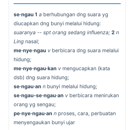
se·ngau 1
a
berhubungan dng suara yg
diucapkan dng bunyi melalui hidung:
suaranya -- spt orang sedang influenza;
2
n
Ling
nasal;
me·nye·ngau
v
berbicara dng suara melalui
hidung;
me·nye·ngau·kan
v
mengucapkan (kata
dsb) dng suara hidung;
se·ngau·an
n
bunyi melalui hidung;
se·ngau-se·ngau·an
v
berbicara menirukan
orang yg sengau;
pe·nye·ngau·an
n
proses, cara, perbuatan
menyengaukan bunyi ujar