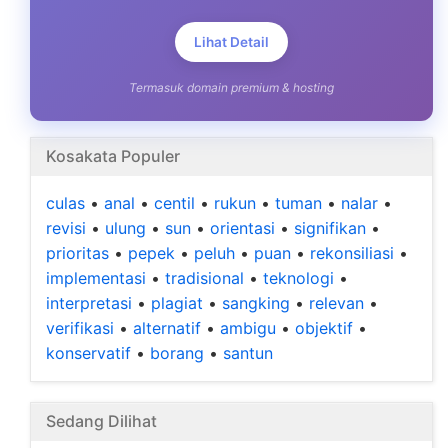
Lihat Detail
Termasuk domain premium & hosting
Kosakata Populer
culas
•
anal
•
centil
•
rukun
•
tuman
•
nalar
•
revisi
•
ulung
•
sun
•
orientasi
•
signifikan
•
prioritas
•
pepek
•
peluh
•
puan
•
rekonsiliasi
•
implementasi
•
tradisional
•
teknologi
•
interpretasi
•
plagiat
•
sangking
•
relevan
•
verifikasi
•
alternatif
•
ambigu
•
objektif
•
konservatif
•
borang
•
santun
Sedang Dilihat