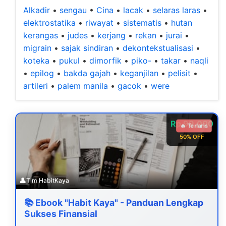
Alkadir
•
sengau
•
Cina
•
lacak
•
selaras laras
•
elektrostatika
•
riwayat
•
sistematis
•
hutan
kerangas
•
judes
•
kerjang
•
rekan
•
jurai
•
migrain
•
sajak sindiran
•
dekontekstualisasi
•
koteka
•
pukul
•
dimorfik
•
piko-
•
takar
•
naqli
•
epilog
•
bakda gajah
•
keganjilan
•
pelisit
•
artileri
•
palem manila
•
gacok
•
were
Rp 99.000
🔥 Terlaris
50% OFF
👤
Tim HabitKaya
📚 Ebook "Habit Kaya" - Panduan Lengkap
Sukses Finansial