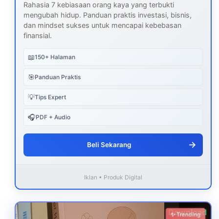
Rahasia 7 kebiasaan orang kaya yang terbukti
mengubah hidup. Panduan praktis investasi, bisnis,
dan mindset sukses untuk mencapai kebebasan
finansial.
📖
150+ Halaman
🎯
Panduan Praktis
💡
Tips Expert
🎧
PDF + Audio
→
Beli Sekarang
Iklan • Produk Digital
Download
✨ Trending