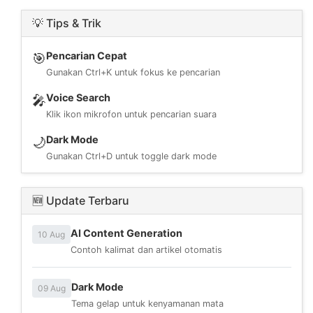
💡 Tips & Trik
Pencarian Cepat
🎯
Gunakan Ctrl+K untuk fokus ke pencarian
Voice Search
🎤
Klik ikon mikrofon untuk pencarian suara
Dark Mode
🌙
Gunakan Ctrl+D untuk toggle dark mode
🆕 Update Terbaru
AI Content Generation
10 Aug
Contoh kalimat dan artikel otomatis
Dark Mode
09 Aug
Tema gelap untuk kenyamanan mata