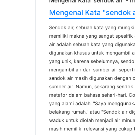
Mengenal Kata 'sendok air' - I
Mengenal Kata "sendok a
Sendok air, sebuah kata yang mungkin 
memiliki makna yang sangat spesifik
air adalah sebuah kata yang diguna
digunakan khusus untuk mengambil air,
yang unik, karena sebelumnya, sendok
mengambil air dari sumber air sepert
sendok air masih digunakan dengan c
sumber air. Namun, sekarang sendok a
metafor dalam bahasa sehari-hari. C
yang alami adalah: "Saya menggunaka
belakang rumah." atau "Sendok air di
waduk untuk diolah menjadi air minu
masih memiliki relevansi yang cukup