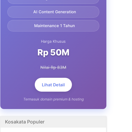
AI Content Generation
Maintenance 1 Tahun
Harga Khusus
Rp 50M
Nilai Rp 83M
Lihat Detail
Termasuk domain premium & hosting
Kosakata Populer