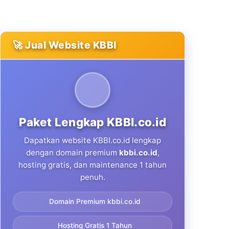
🚀 Jual Website KBBI
Paket Lengkap KBBI.co.id
Dapatkan website KBBI.co.id lengkap
dengan domain premium
kbbi.co.id
,
hosting gratis, dan maintenance 1 tahun
penuh.
Domain Premium kbbi.co.id
Hosting Gratis 1 Tahun