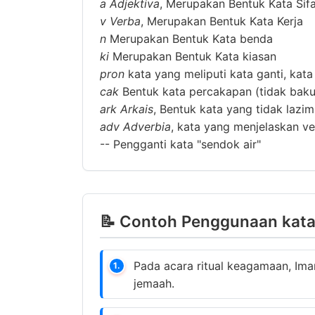
a
Adjektiva
, Merupakan Bentuk Kata Sif
v
Verba
, Merupakan Bentuk Kata Kerja
n
Merupakan Bentuk Kata benda
ki
Merupakan Bentuk Kata kiasan
pron
kata yang meliputi kata ganti, kata
cak
Bentuk kata percakapan (tidak baku
ark
Arkais
, Bentuk kata yang tidak lazi
adv
Adverbia
, kata yang menjelaskan ver
--
Pengganti kata "sendok air"
📝 Contoh Penggunaan kata 
Pada acara ritual keagamaan, I
1.
jemaah.