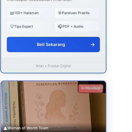
📖
🎯
150+ Halaman
Panduan Praktis
💡
🎧
Tips Expert
PDF + Audio
→
Beli Sekarang
Iklan • Produk Digital
Download
✨ Trending
👤
Woman of Worth Team