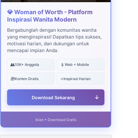
💎 Woman of Worth - Platform
Inspirasi Wanita Modern
Bergabunglah dengan komunitas wanita
yang menginspirasi! Dapatkan tips sukses,
motivasi harian, dan dukungan untuk
mencapai impian Anda.
👥
📱
10K+ Anggota
Web + Mobile
🎁
⭐
Konten Gratis
Inspirasi Harian
↓
Download Sekarang
Iklan • Download Gratis