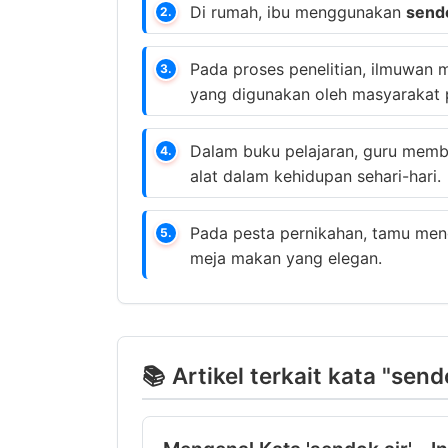
Di rumah, ibu menggunakan
sendo
2.
Pada proses penelitian, ilmuwa
3.
yang digunakan oleh masyarakat p
Dalam buku pelajaran, guru mem
4.
alat dalam kehidupan sehari-hari.
Pada pesta pernikahan, tamu m
5.
meja makan yang elegan.
📚 Artikel terkait kata "send