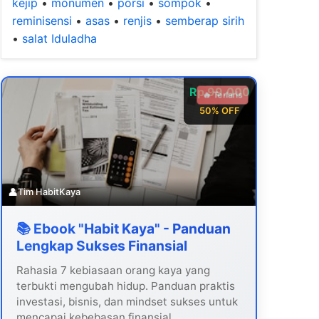
kejip
•
monumen
•
porsi
•
sompok
•
reminisensi
•
asas
•
renjis
•
semberap sirih
•
salat Iduladha
Rp 99.000
🔥 Terlaris
50% OFF
👤
Tim HabitKaya
📚 Ebook "Habit Kaya" - Panduan
Lengkap Sukses Finansial
Rahasia 7 kebiasaan orang kaya yang
terbukti mengubah hidup. Panduan praktis
investasi, bisnis, dan mindset sukses untuk
mencapai kebebasan finansial.