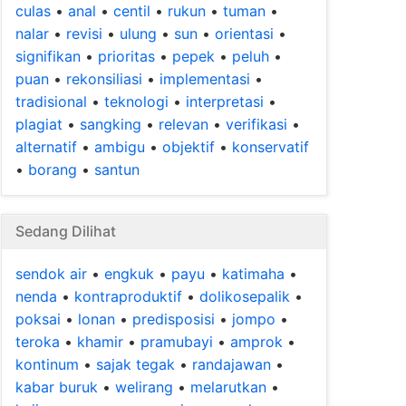
culas
•
anal
•
centil
•
rukun
•
tuman
•
nalar
•
revisi
•
ulung
•
sun
•
orientasi
•
signifikan
•
prioritas
•
pepek
•
peluh
•
puan
•
rekonsiliasi
•
implementasi
•
tradisional
•
teknologi
•
interpretasi
•
plagiat
•
sangking
•
relevan
•
verifikasi
•
alternatif
•
ambigu
•
objektif
•
konservatif
•
borang
•
santun
Sedang Dilihat
sendok air
•
engkuk
•
payu
•
katimaha
•
nenda
•
kontraproduktif
•
dolikosepalik
•
poksai
•
lonan
•
predisposisi
•
jompo
•
teroka
•
khamir
•
pramubayi
•
amprok
•
kontinum
•
sajak tegak
•
randajawan
•
kabar buruk
•
welirang
•
melarutkan
•