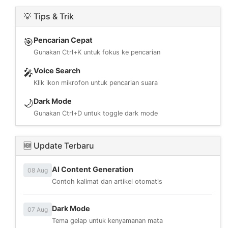
💡 Tips & Trik
Pencarian Cepat
🎯
Gunakan Ctrl+K untuk fokus ke pencarian
Voice Search
🎤
Klik ikon mikrofon untuk pencarian suara
Dark Mode
🌙
Gunakan Ctrl+D untuk toggle dark mode
🆕 Update Terbaru
AI Content Generation
08 Aug
Contoh kalimat dan artikel otomatis
Dark Mode
07 Aug
Tema gelap untuk kenyamanan mata