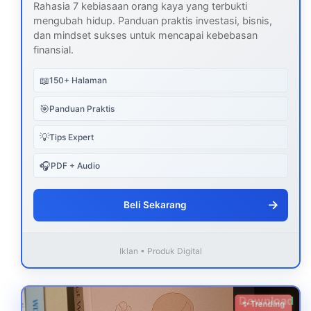
Rahasia 7 kebiasaan orang kaya yang terbukti
mengubah hidup. Panduan praktis investasi, bisnis,
dan mindset sukses untuk mencapai kebebasan
finansial.
📖
150+ Halaman
🎯
Panduan Praktis
💡
Tips Expert
🎧
PDF + Audio
→
Beli Sekarang
Iklan • Produk Digital
Download
✨ Trending