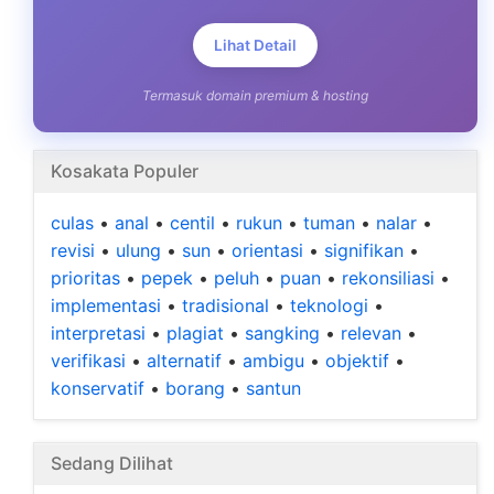
Lihat Detail
Termasuk domain premium & hosting
Kosakata Populer
culas
•
anal
•
centil
•
rukun
•
tuman
•
nalar
•
revisi
•
ulung
•
sun
•
orientasi
•
signifikan
•
prioritas
•
pepek
•
peluh
•
puan
•
rekonsiliasi
•
implementasi
•
tradisional
•
teknologi
•
interpretasi
•
plagiat
•
sangking
•
relevan
•
verifikasi
•
alternatif
•
ambigu
•
objektif
•
konservatif
•
borang
•
santun
Sedang Dilihat