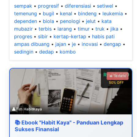
sempak
•
progresif
•
diferensiasi
•
setiwel
•
temenung
•
bugil
•
kenal
•
bindeng
•
leukemia
•
dependen
•
biola
•
penologi
•
jelut
•
kata
mubazir
•
terbis
•
larang
•
timur
•
truk
•
jika
•
progres
•
sibir
•
kertap-kertap
•
habis pati
ampas dibuang
•
jajan
•
je
•
inovasi
•
dengap
•
sedingin
•
dedap
•
kombo
Rp 99.000
🔥 Terlaris
50% OFF
👤
Tim HabitKaya
📚 Ebook "Habit Kaya" - Panduan Lengkap
Sukses Finansial