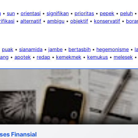
g
•
sun
•
orientasi
•
signifikan
•
prioritas
•
pepek
•
peluh
ifikasi
•
alternatif
•
ambigu
•
objektif
•
konservatif
•
bora
•
puak
•
sianamida
•
jambe
•
bertasbih
•
hegemonisme
•
l
ang
•
apotek
•
redap
•
kemekmek
•
kemukus
•
melesek
ses Finansial