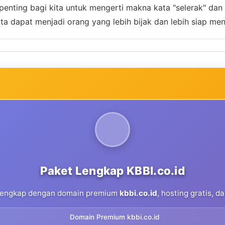
, penting bagi kita untuk mengerti makna kata "selerak" d
ita dapat menjadi orang yang lebih bijak dan lebih siap m
Paket Lengkap KBBI.co.id
 lengkap dengan domain premium
kbbi.co.id
, hosting gratis, 
Domain Premium kbbi.co.id