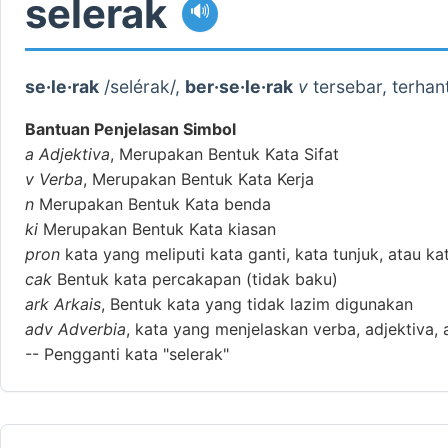
selerak
🔊
se·le·rak
/selérak/,
ber·se·le·rak
v
tersebar, terhan
Bantuan Penjelasan Simbol
a
Adjektiva
, Merupakan Bentuk Kata Sifat
v
Verba
, Merupakan Bentuk Kata Kerja
n
Merupakan Bentuk Kata benda
ki
Merupakan Bentuk Kata kiasan
pron
kata yang meliputi kata ganti, kata tunjuk, atau ka
cak
Bentuk kata percakapan (tidak baku)
ark
Arkais
, Bentuk kata yang tidak lazim digunakan
adv
Adverbia
, kata yang menjelaskan verba, adjektiva, 
--
Pengganti kata "selerak"