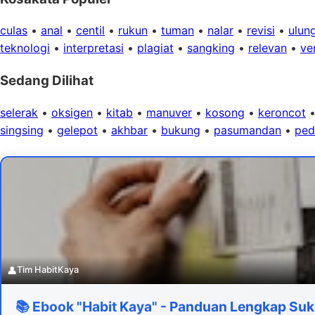
culas
•
anal
•
centil
•
rukun
•
tuman
•
nalar
•
revisi
•
ulun
teknologi
•
interpretasi
•
plagiat
•
sangking
•
relevan
•
ver
Sedang Dilihat
selerak
•
oksigen
•
kitab
•
manuver
•
kosong
•
keroncot
singsing
•
gelepot
•
akhbar
•
bukung
•
pasumandan
•
ped
👤
Tim HabitKaya
📚 Ebook "Habit Kaya" - Panduan Lengkap Suk