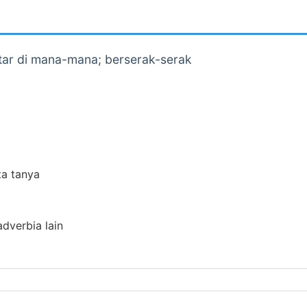
tar di mana-mana; berserak-serak
ta tanya
adverbia lain