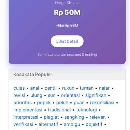
Harga Khusus
Rp 50M
Nilai Rp 83M
Lihat Detail
Termasuk domain premium & hosting
Kosakata Populer
culas
•
anal
•
centil
•
rukun
•
tuman
•
nalar
•
revisi
•
ulung
•
sun
•
orientasi
•
signifikan
•
prioritas
•
pepek
•
peluh
•
puan
•
rekonsiliasi
•
implementasi
•
tradisional
•
teknologi
•
interpretasi
•
plagiat
•
sangking
•
relevan
•
verifikasi
•
alternatif
•
ambigu
•
objektif
•