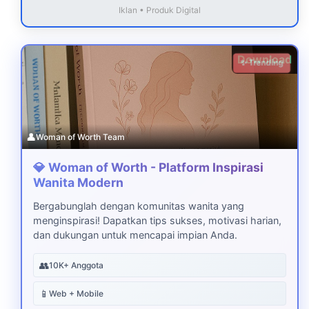
Iklan • Produk Digital
Download
✨ Trending
👤
Woman of Worth Team
💎 Woman of Worth - Platform Inspirasi
Wanita Modern
Bergabunglah dengan komunitas wanita yang
menginspirasi! Dapatkan tips sukses, motivasi harian,
dan dukungan untuk mencapai impian Anda.
👥
10K+ Anggota
📱
Web + Mobile