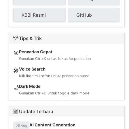
KBBI Resmi
GitHub
💡 Tips & Trik
Pencarian Cepat
🎯
Gunakan Ctrl+K untuk fokus ke pencarian
Voice Search
🎤
Klik ikon mikrofon untuk pencarian suara
Dark Mode
🌙
Gunakan Ctrl+D untuk toggle dark mode
🆕 Update Terbaru
AI Content Generation
09 Aug