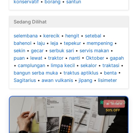
konservatif
•
borang
•
santun
Sedang Dilihat
selembana
•
kerecik
•
hengit
•
setebal
•
bahenol
•
laju
•
leja
•
tepekur
•
mempening
•
sekin
•
gecar
•
serbuk sari
•
servis makan
•
puan
•
lewat
•
traktor
•
nanti
•
Oktober
•
gapah
•
camplungan
•
limpa kecil
•
sekalor
•
traktasi
•
bangun serba muka
•
traktus aptiklus
•
benta
•
Sagitarius
•
awan vulkanis
•
jipang
•
lisimeter
Rp 99.000
🔥 Terlaris
50% OFF