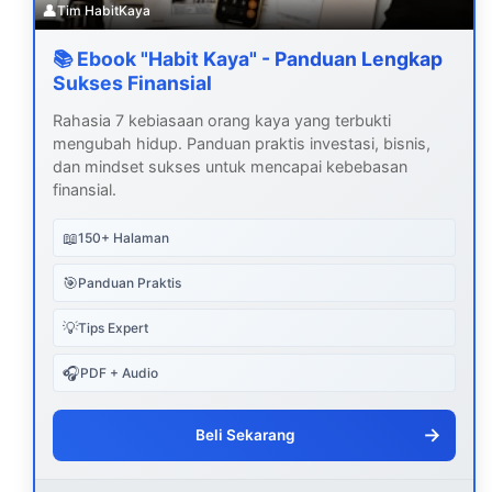
👤
Tim HabitKaya
📚 Ebook "Habit Kaya" - Panduan Lengkap
Sukses Finansial
Rahasia 7 kebiasaan orang kaya yang terbukti
mengubah hidup. Panduan praktis investasi, bisnis,
dan mindset sukses untuk mencapai kebebasan
finansial.
📖
150+ Halaman
🎯
Panduan Praktis
💡
Tips Expert
🎧
PDF + Audio
→
Beli Sekarang