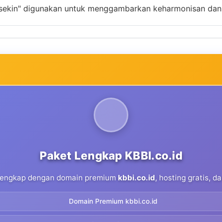
sekin" digunakan untuk menggambarkan keharmonisan dan k
Paket Lengkap KBBI.co.id
 lengkap dengan domain premium
kbbi.co.id
, hosting gratis, 
Domain Premium kbbi.co.id