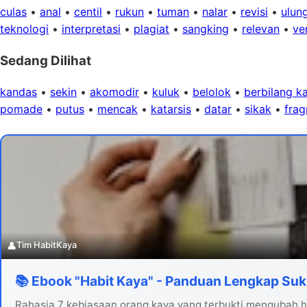
culas
•
anal
•
centil
•
rukun
•
tuman
•
nalar
•
revisi
•
ulun
teknologi
•
interpretasi
•
plagiat
•
sangking
•
relevan
•
ver
Sedang Dilihat
kandas
•
sekin
•
akomodir
•
kuluk
•
belolok
•
berbilang ka
pomade
•
putus
•
mencak
•
katarsis
•
datar
•
sikak
•
frag
👤
Tim HabitKaya
📚 Ebook "Habit Kaya" - Panduan Lengkap Suk
Rahasia 7 kebiasaan orang kaya yang terbukti mengubah hi