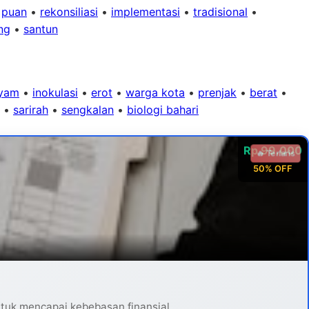
•
puan
•
rekonsiliasi
•
implementasi
•
tradisional
•
ng
•
santun
yam
•
inokulasi
•
erot
•
warga kota
•
prenjak
•
berat
•
•
sarirah
•
sengkalan
•
biologi bahari
Rp 99.000
🔥 Terlaris
50% OFF
ntuk mencapai kebebasan finansial.