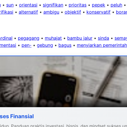
g
•
sun
•
orientasi
•
signifikan
•
prioritas
•
pepek
•
peluh
ifikasi
•
alternatif
•
ambigu
•
objektif
•
konservatif
•
bora
rdinal
•
pegagang
•
muhajat
•
bambu jalur
•
sinda
•
sema
mentasi
•
pen-
•
gebung
•
bagus
•
menyiarkan pemerintah
ses Finansial
dup. Panduan praktis investasi, bisnis, dan mindset sukses u