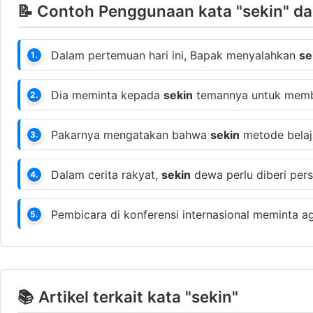
📝 Contoh Penggunaan kata "sekin" da
Dalam pertemuan hari ini, Bapak menyalahkan
se
1.
Dia meminta kepada
sekin
temannya untuk memba
2.
Pakarnya mengatakan bahwa
sekin
metode belaja
3.
Dalam cerita rakyat,
sekin
dewa perlu diberi pe
4.
Pembicara di konferensi internasional meminta a
5.
📚 Artikel terkait kata "sekin"