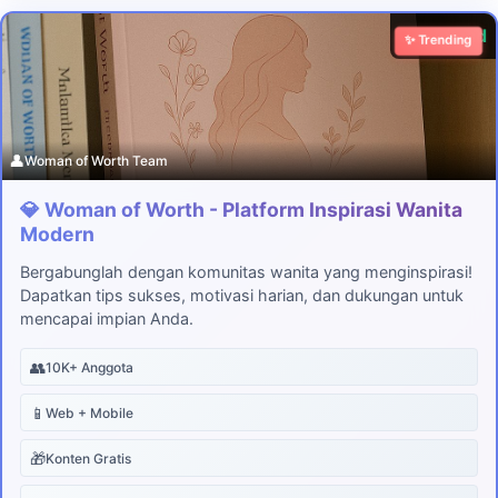
Download
✨ Trending
👤
Woman of Worth Team
💎 Woman of Worth - Platform Inspirasi Wanita
Modern
Bergabunglah dengan komunitas wanita yang menginspirasi!
Dapatkan tips sukses, motivasi harian, dan dukungan untuk
mencapai impian Anda.
👥
10K+ Anggota
📱
Web + Mobile
🎁
Konten Gratis