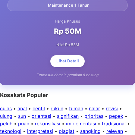
Maintenance 1 Tahun
Harga Khusus
Rp 50M
Nilai Rp 83M
Lihat Detail
Termasuk domain premium & hosting
Kosakata Populer
culas
•
anal
•
centil
•
rukun
•
tuman
•
nalar
•
revisi
•
ulung
•
sun
•
orientasi
•
signifikan
•
prioritas
•
pepek
•
peluh
•
puan
•
rekonsiliasi
•
implementasi
•
tradisional
•
teknologi
•
interpretasi
•
plagiat
•
sangking
•
relevan
•