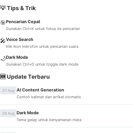
💡 Tips & Trik
Pencarian Cepat
🎯
Gunakan Ctrl+K untuk fokus ke pencarian
Voice Search
🎤
Klik ikon mikrofon untuk pencarian suara
Dark Mode
🌙
Gunakan Ctrl+D untuk toggle dark mode
🆕 Update Terbaru
AI Content Generation
07 Aug
Contoh kalimat dan artikel otomatis
Dark Mode
06 Aug
Tema gelap untuk kenyamanan mata