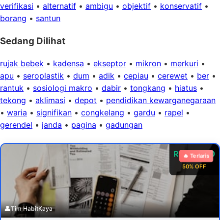
verifikasi
•
alternatif
•
ambigu
•
objektif
•
konservatif
•
borang
•
santun
Sedang Dilihat
rujak bebek
•
kadensa
•
ekseptor
•
mikron
•
merkuri
•
apu
•
seroplastik
•
dum
•
adik
•
cepiau
•
cerewet
•
ber
•
rantuk
•
sosiologi makro
•
dabir
•
tongkang
•
hiatus
•
tekong
•
aklimasi
•
depot
•
pendidikan kewarganegaraan
•
waria
•
signifikan
•
congkelang
•
gardu
•
rapel
•
gerendel
•
janda
•
pagina
•
gadungan
Rp 99.000
🔥 Terlaris
50% OFF
👤
Tim HabitKaya