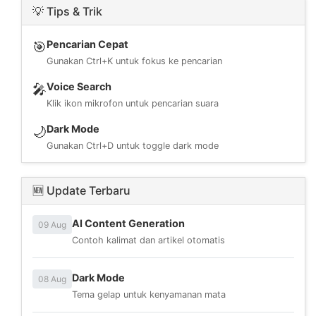
💡 Tips & Trik
Pencarian Cepat
🎯
Gunakan Ctrl+K untuk fokus ke pencarian
Voice Search
🎤
Klik ikon mikrofon untuk pencarian suara
Dark Mode
🌙
Gunakan Ctrl+D untuk toggle dark mode
🆕 Update Terbaru
AI Content Generation
09 Aug
Contoh kalimat dan artikel otomatis
Dark Mode
08 Aug
Tema gelap untuk kenyamanan mata