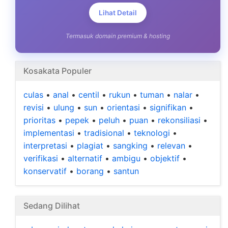
Lihat Detail
Termasuk domain premium & hosting
Kosakata Populer
culas
•
anal
•
centil
•
rukun
•
tuman
•
nalar
•
revisi
•
ulung
•
sun
•
orientasi
•
signifikan
•
prioritas
•
pepek
•
peluh
•
puan
•
rekonsiliasi
•
implementasi
•
tradisional
•
teknologi
•
interpretasi
•
plagiat
•
sangking
•
relevan
•
verifikasi
•
alternatif
•
ambigu
•
objektif
•
konservatif
•
borang
•
santun
Sedang Dilihat