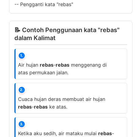
--
Pengganti kata "rebas"
📝 Contoh Penggunaan kata "rebas"
dalam Kalimat
1.
Air hujan
rebas
-
rebas
menggenang di
atas permukaan jalan.
2.
Cuaca hujan deras membuat air hujan
rebas
-
rebas
ke atas.
3.
Ketika aku sedih, air mataku mulai
rebas
-