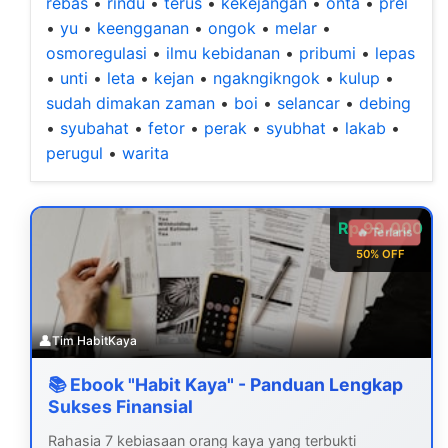
rebas
•
rindu
•
terus
•
kekejangan
•
onta
•
prei
•
yu
•
keengganan
•
ongok
•
melar
•
osmoregulasi
•
ilmu kebidanan
•
pribumi
•
lepas
•
unti
•
leta
•
kejan
•
ngakngikngok
•
kulup
•
sudah dimakan zaman
•
boi
•
selancar
•
debing
•
syubahat
•
fetor
•
perak
•
syubhat
•
lakab
•
perugul
•
warita
Rp 99.000
🔥 Terlaris
50% OFF
👤
Tim HabitKaya
📚 Ebook "Habit Kaya" - Panduan Lengkap
Sukses Finansial
Rahasia 7 kebiasaan orang kaya yang terbukti