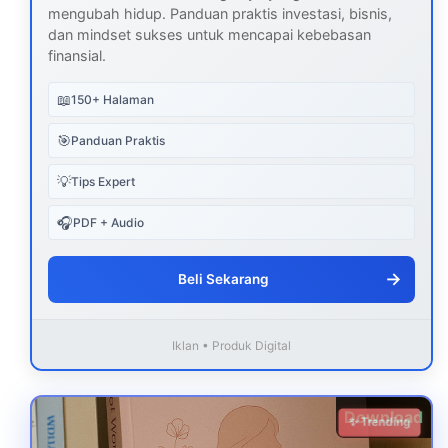
mengubah hidup. Panduan praktis investasi, bisnis,
dan mindset sukses untuk mencapai kebebasan
finansial.
📖
150+ Halaman
🎯
Panduan Praktis
💡
Tips Expert
🎧
PDF + Audio
→
Beli Sekarang
Iklan • Produk Digital
Download
✨ Trending