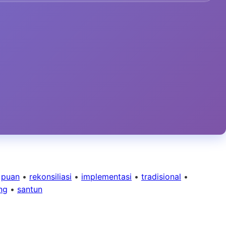
•
puan
•
rekonsiliasi
•
implementasi
•
tradisional
•
ng
•
santun