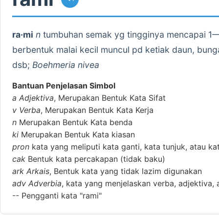
ra·mi
n
tumbuhan semak yg tingginya mencapai 1—3
berbentuk malai kecil muncul pd ketiak daun, bunga 
dsb;
Boehmeria nivea
Bantuan Penjelasan Simbol
a
Adjektiva
, Merupakan Bentuk Kata Sifat
v
Verba
, Merupakan Bentuk Kata Kerja
n
Merupakan Bentuk Kata benda
ki
Merupakan Bentuk Kata kiasan
pron
kata yang meliputi kata ganti, kata tunjuk, atau ka
cak
Bentuk kata percakapan (tidak baku)
ark
Arkais
, Bentuk kata yang tidak lazim digunakan
adv
Adverbia
, kata yang menjelaskan verba, adjektiva, 
--
Pengganti kata "rami"