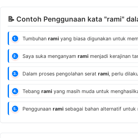
📝 Contoh Penggunaan kata "rami" dal
Tumbuhan
rami
yang biasa digunakan untuk membu
1.
Saya suka menganyam
rami
menjadi kerajinan ta
2.
Dalam proses pengolahan serat
rami
, perlu dila
3.
Tebang
rami
yang masih muda untuk menghasilkan
4.
Penggunaan
rami
sebagai bahan alternatif untu
5.