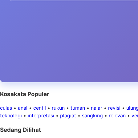
Kosakata Populer
culas
•
anal
•
centil
•
rukun
•
tuman
•
nalar
•
revisi
•
ulun
teknologi
•
interpretasi
•
plagiat
•
sangking
•
relevan
•
ver
Sedang Dilihat