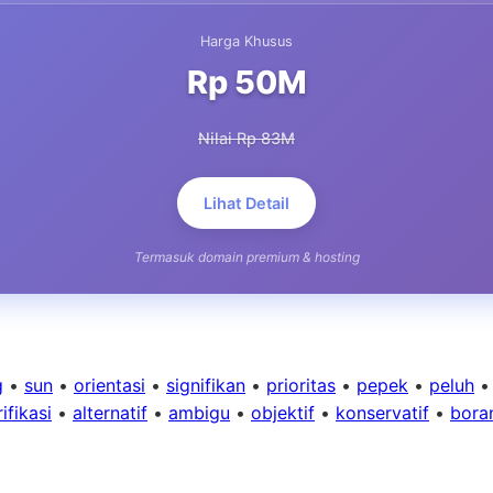
Harga Khusus
Rp 50M
Nilai Rp 83M
Lihat Detail
Termasuk domain premium & hosting
g
•
sun
•
orientasi
•
signifikan
•
prioritas
•
pepek
•
peluh
ifikasi
•
alternatif
•
ambigu
•
objektif
•
konservatif
•
bora