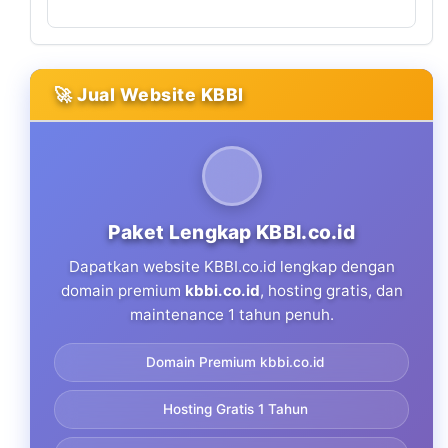
🚀 Jual Website KBBI
Paket Lengkap KBBI.co.id
Dapatkan website KBBI.co.id lengkap dengan
domain premium
kbbi.co.id
, hosting gratis, dan
maintenance 1 tahun penuh.
Domain Premium kbbi.co.id
Hosting Gratis 1 Tahun