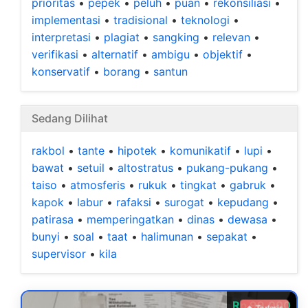
prioritas
•
pepek
•
peluh
•
puan
•
rekonsiliasi
•
implementasi
•
tradisional
•
teknologi
•
interpretasi
•
plagiat
•
sangking
•
relevan
•
verifikasi
•
alternatif
•
ambigu
•
objektif
•
konservatif
•
borang
•
santun
Sedang Dilihat
rakbol
•
tante
•
hipotek
•
komunikatif
•
lupi
•
bawat
•
setuil
•
altostratus
•
pukang-pukang
•
taiso
•
atmosferis
•
rukuk
•
tingkat
•
gabruk
•
kapok
•
labur
•
rafaksi
•
surogat
•
kepudang
•
patirasa
•
memperingatkan
•
dinas
•
dewasa
•
bunyi
•
soal
•
taat
•
halimunan
•
sepakat
•
supervisor
•
kila
Rp 99.000