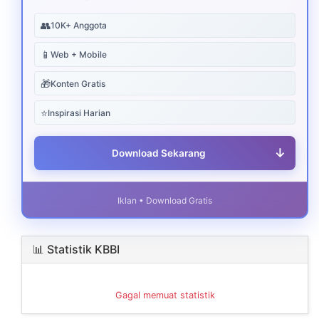
👥
10K+ Anggota
📱
Web + Mobile
🎁
Konten Gratis
⭐
Inspirasi Harian
↓
Download Sekarang
Iklan • Download Gratis
📊 Statistik KBBI
Gagal memuat statistik