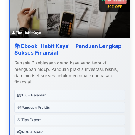
🔥 Terlaris
50% OFF
👤
Tim HabitKaya
📚 Ebook "Habit Kaya" - Panduan Lengkap
Sukses Finansial
Rahasia 7 kebiasaan orang kaya yang terbukti
mengubah hidup. Panduan praktis investasi, bisnis,
dan mindset sukses untuk mencapai kebebasan
finansial.
📖
150+ Halaman
🎯
Panduan Praktis
💡
Tips Expert
🎧
PDF + Audio