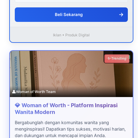
→
Beli Sekarang
Iklan • Produk Digital
Download
✨ Trending
👤
Woman of Worth Team
💎 Woman of Worth - Platform Inspirasi
Wanita Modern
Bergabunglah dengan komunitas wanita yang
menginspirasi! Dapatkan tips sukses, motivasi harian,
dan dukungan untuk mencapai impian Anda.