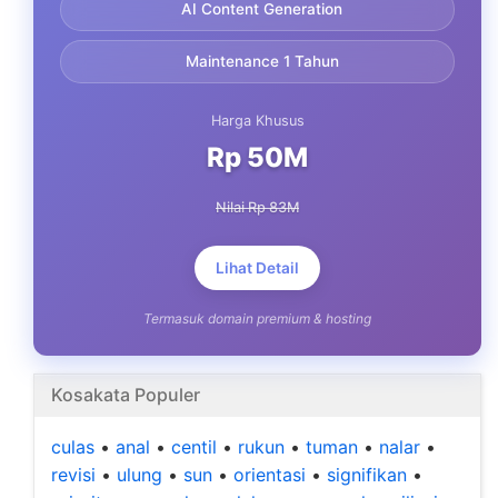
AI Content Generation
Maintenance 1 Tahun
Harga Khusus
Rp 50M
Nilai Rp 83M
Lihat Detail
Termasuk domain premium & hosting
Kosakata Populer
culas
•
anal
•
centil
•
rukun
•
tuman
•
nalar
•
revisi
•
ulung
•
sun
•
orientasi
•
signifikan
•