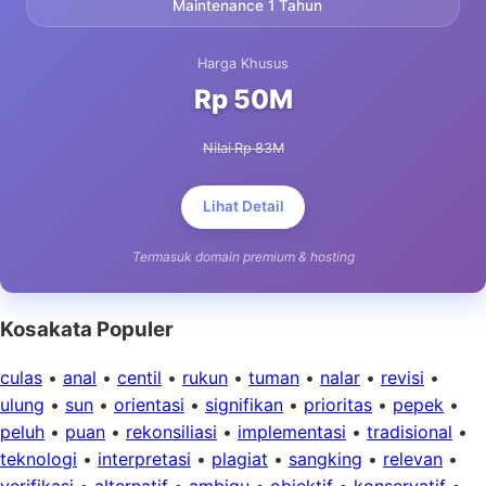
Maintenance 1 Tahun
Harga Khusus
Rp 50M
Nilai Rp 83M
Lihat Detail
Termasuk domain premium & hosting
Kosakata Populer
culas
•
anal
•
centil
•
rukun
•
tuman
•
nalar
•
revisi
•
ulung
•
sun
•
orientasi
•
signifikan
•
prioritas
•
pepek
•
peluh
•
puan
•
rekonsiliasi
•
implementasi
•
tradisional
•
teknologi
•
interpretasi
•
plagiat
•
sangking
•
relevan
•