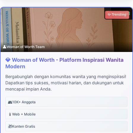
Download
✨ Trending
👤
Woman of Worth Team
💎 Woman of Worth - Platform Inspirasi Wanita
Modern
Bergabunglah dengan komunitas wanita yang menginspirasi!
Dapatkan tips sukses, motivasi harian, dan dukungan untuk
mencapai impian Anda.
👥
10K+ Anggota
📱
Web + Mobile
🎁
Konten Gratis