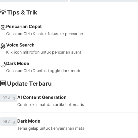
💡 Tips & Trik
Pencarian Cepat
🎯
Gunakan Ctrl+K untuk fokus ke pencarian
Voice Search
🎤
Klik ikon mikrofon untuk pencarian suara
Dark Mode
🌙
Gunakan Ctrl+D untuk toggle dark mode
🆕 Update Terbaru
AI Content Generation
07 Aug
Contoh kalimat dan artikel otomatis
Dark Mode
06 Aug
Tema gelap untuk kenyamanan mata