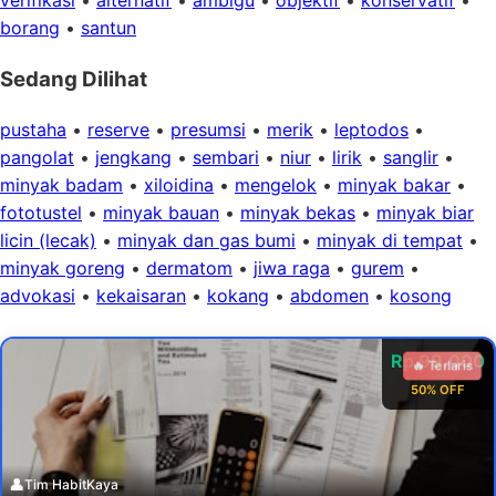
verifikasi
•
alternatif
•
ambigu
•
objektif
•
konservatif
•
borang
•
santun
Sedang Dilihat
pustaha
•
reserve
•
presumsi
•
merik
•
leptodos
•
pangolat
•
jengkang
•
sembari
•
niur
•
lirik
•
sanglir
•
minyak badam
•
xiloidina
•
mengelok
•
minyak bakar
•
fototustel
•
minyak bauan
•
minyak bekas
•
minyak biar
licin (lecak)
•
minyak dan gas bumi
•
minyak di tempat
•
minyak goreng
•
dermatom
•
jiwa raga
•
gurem
•
advokasi
•
kekaisaran
•
kokang
•
abdomen
•
kosong
Rp 99.000
🔥 Terlaris
50% OFF
👤
Tim HabitKaya