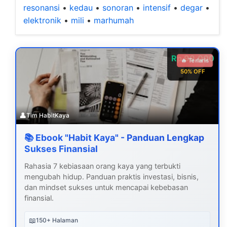
resonansi
•
kedau
•
sonoran
•
intensif
•
degar
•
elektronik
•
mili
•
marhumah
Rp 99.000
🔥 Terlaris
50% OFF
👤
Tim HabitKaya
📚 Ebook "Habit Kaya" - Panduan Lengkap
Sukses Finansial
Rahasia 7 kebiasaan orang kaya yang terbukti
mengubah hidup. Panduan praktis investasi, bisnis,
dan mindset sukses untuk mencapai kebebasan
finansial.
📖
150+ Halaman