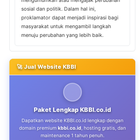
mengumumkan atau mengajak perubahan
sosial dan politik. Dalam hal ini,
proklamator dapat menjadi inspirasi bagi
masyarakat untuk mengambil langkah
menuju perubahan yang lebih baik.
🚀 Jual Website KBBI
Paket Lengkap KBBI.co.id
Dapatkan website KBBI.co.id lengkap dengan
domain premium
kbbi.co.id
, hosting gratis, dan
maintenance 1 tahun penuh.