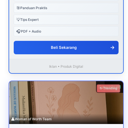
🎯
Panduan Praktis
💡
Tips Expert
🎧
PDF + Audio
→
Beli Sekarang
Iklan • Produk Digital
Download
✨ Trending
👤
Woman of Worth Team