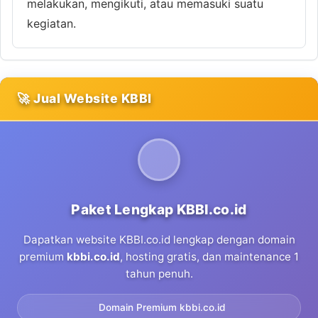
melakukan, mengikuti, atau memasuki suatu
kegiatan.
🚀 Jual Website KBBI
Paket Lengkap KBBI.co.id
Dapatkan website KBBI.co.id lengkap dengan domain
premium
kbbi.co.id
, hosting gratis, dan maintenance 1
tahun penuh.
Domain Premium kbbi.co.id