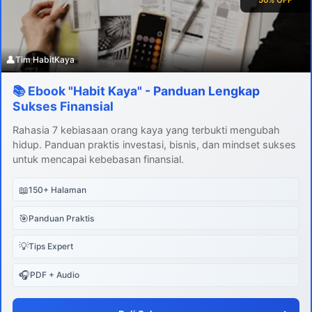
👤
Tim HabitKaya
📚 Ebook "Habit Kaya" - Panduan Lengkap
Sukses Finansial
Rahasia 7 kebiasaan orang kaya yang terbukti mengubah
hidup. Panduan praktis investasi, bisnis, dan mindset sukses
untuk mencapai kebebasan finansial.
📖
150+ Halaman
🎯
Panduan Praktis
💡
Tips Expert
🎧
PDF + Audio