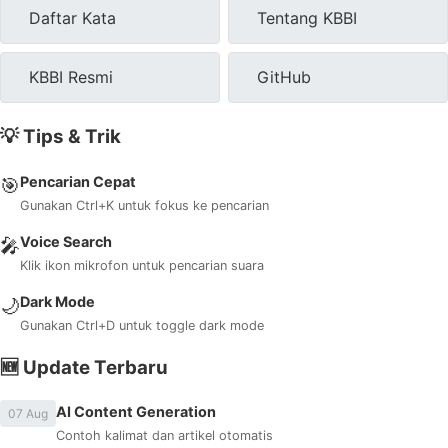
Daftar Kata
Tentang KBBI
KBBI Resmi
GitHub
💡 Tips & Trik
Pencarian Cepat
🎯
Gunakan Ctrl+K untuk fokus ke pencarian
Voice Search
🎤
Klik ikon mikrofon untuk pencarian suara
Dark Mode
🌙
Gunakan Ctrl+D untuk toggle dark mode
🆕 Update Terbaru
AI Content Generation
07 Aug
Contoh kalimat dan artikel otomatis