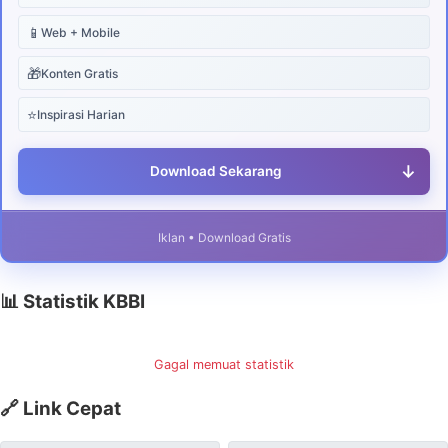
📱
Web + Mobile
🎁
Konten Gratis
⭐
Inspirasi Harian
↓
Download Sekarang
Iklan • Download Gratis
📊 Statistik KBBI
Gagal memuat statistik
🔗 Link Cepat