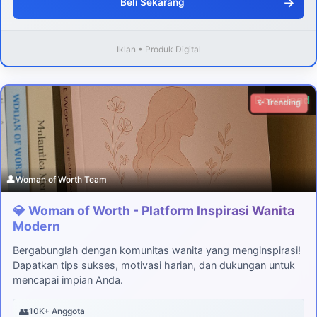
→
Beli Sekarang
Iklan • Produk Digital
Download
✨ Trending
👤
Woman of Worth Team
💎 Woman of Worth - Platform Inspirasi Wanita
Modern
Bergabunglah dengan komunitas wanita yang menginspirasi!
Dapatkan tips sukses, motivasi harian, dan dukungan untuk
mencapai impian Anda.
👥
10K+ Anggota