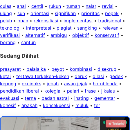
culas
•
anal
•
centil
•
rukun
•
tuman
•
nalar
•
revisi
•
ulung
•
sun
•
orientasi
•
signifikan
•
prioritas
•
pepek
•
peluh
•
puan
•
rekonsiliasi
•
implementasi
•
tradisional
•
teknologi
•
interpretasi
•
plagiat
•
sangking
•
relevan
•
verifikasi
•
alternatif
•
ambigu
•
objektif
•
konservatif
•
borang
•
santun
Sedang Dilihat
prasyarat
•
balalaika
•
peyot
•
kombinasi
•
disekrup
•
ketai
•
tertawa terkekeh-kekeh
•
deruk
•
dilasi
•
gedek
•
kepung
•
ekuinoks
•
jebah
•
awan jejak
•
hornblenda
•
pendidikan liberal
•
kolegial
•
palari
•
frase
•
jikalau
•
evakuasi
•
terna
•
badan astral
•
insting
•
gementar
•
kohesif
•
apakah
•
konsekuensi
•
muluk
•
ter
Rp 99.000
🔥 Terlaris
50% OFF