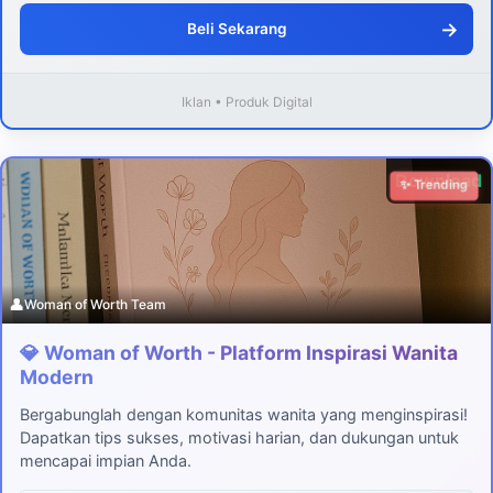
→
Beli Sekarang
Iklan • Produk Digital
Download
✨ Trending
👤
Woman of Worth Team
💎 Woman of Worth - Platform Inspirasi Wanita
Modern
Bergabunglah dengan komunitas wanita yang menginspirasi!
Dapatkan tips sukses, motivasi harian, dan dukungan untuk
mencapai impian Anda.