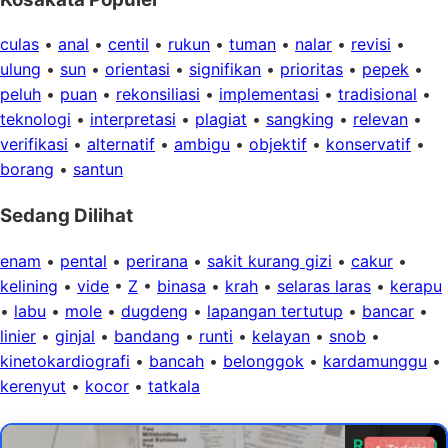
culas
•
anal
•
centil
•
rukun
•
tuman
•
nalar
•
revisi
•
ulung
•
sun
•
orientasi
•
signifikan
•
prioritas
•
pepek
•
peluh
•
puan
•
rekonsiliasi
•
implementasi
•
tradisional
•
teknologi
•
interpretasi
•
plagiat
•
sangking
•
relevan
•
verifikasi
•
alternatif
•
ambigu
•
objektif
•
konservatif
•
borang
•
santun
Sedang Dilihat
enam
•
pental
•
perirana
•
sakit kurang gizi
•
cakur
•
kelining
•
vide
•
Z
•
binasa
•
krah
•
selaras laras
•
kerapu
•
labu
•
mole
•
dugdeng
•
lapangan tertutup
•
bancar
•
linier
•
ginjal
•
bandang
•
runti
•
kelayan
•
snob
•
kinetokardiografi
•
bancah
•
belonggok
•
kardamunggu
•
kerenyut
•
kocor
•
tatkala
Rp 99.000