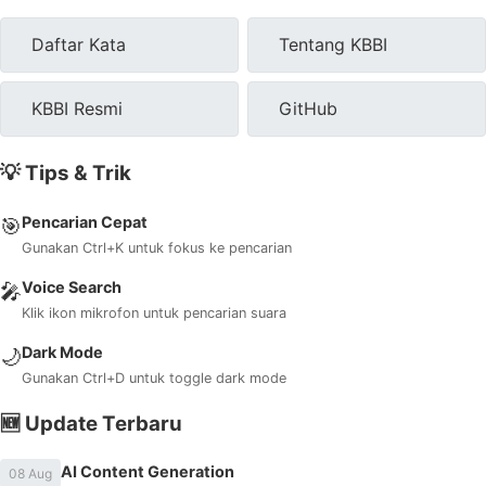
Daftar Kata
Tentang KBBI
KBBI Resmi
GitHub
💡 Tips & Trik
Pencarian Cepat
🎯
Gunakan Ctrl+K untuk fokus ke pencarian
Voice Search
🎤
Klik ikon mikrofon untuk pencarian suara
Dark Mode
🌙
Gunakan Ctrl+D untuk toggle dark mode
🆕 Update Terbaru
AI Content Generation
08 Aug