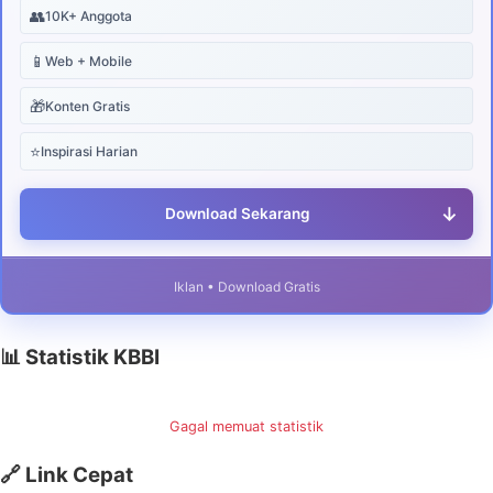
👥
10K+ Anggota
📱
Web + Mobile
🎁
Konten Gratis
⭐
Inspirasi Harian
↓
Download Sekarang
Iklan • Download Gratis
📊 Statistik KBBI
Gagal memuat statistik
🔗 Link Cepat