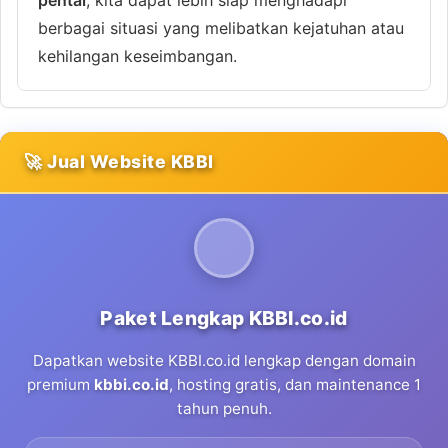
berbagai situasi yang melibatkan kejatuhan atau
kehilangan keseimbangan.
🚀 Jual Website KBBI
Paket Lengkap KBBI.co.id
Dapatkan website KBBI.co.id lengkap dengan domain
premium
kbbi.co.id
, hosting gratis, dan maintenance 1
tahun penuh.