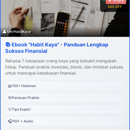
🔥 Terlaris
50% OFF
👤
Tim HabitKaya
📚 Ebook "Habit Kaya" - Panduan Lengkap
Sukses Finansial
Rahasia 7 kebiasaan orang kaya yang terbukti mengubah
hidup. Panduan praktis investasi, bisnis, dan mindset sukses
untuk mencapai kebebasan finansial.
📖
150+ Halaman
🎯
Panduan Praktis
💡
Tips Expert
🎧
PDF + Audio