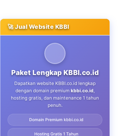
🚀 Jual Website KBBI
Paket Lengkap KBBI.co.id
Dapatkan website KBBI.co.id lengkap
dengan domain premium
kbbi.co.id
,
hosting gratis, dan maintenance 1 tahun
penuh.
Domain Premium kbbi.co.id
Hosting Gratis 1 Tahun