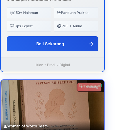
📖
🎯
150+ Halaman
Panduan Praktis
💡
🎧
Tips Expert
PDF + Audio
→
Beli Sekarang
Iklan • Produk Digital
Download
✨ Trending
👤
Woman of Worth Team