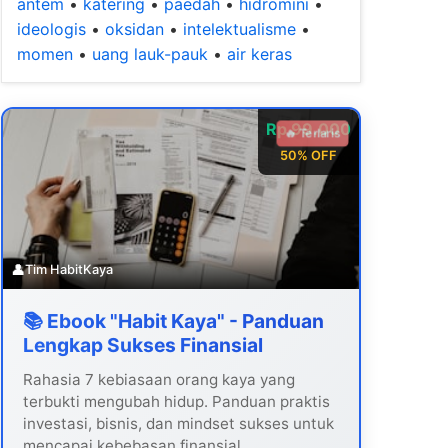
antem
•
katering
•
paedah
•
hidromini
•
ideologis
•
oksidan
•
intelektualisme
•
momen
•
uang lauk-pauk
•
air keras
Rp 99.000
🔥 Terlaris
50% OFF
👤
Tim HabitKaya
📚 Ebook "Habit Kaya" - Panduan
Lengkap Sukses Finansial
Rahasia 7 kebiasaan orang kaya yang
terbukti mengubah hidup. Panduan praktis
investasi, bisnis, dan mindset sukses untuk
mencapai kebebasan finansial.