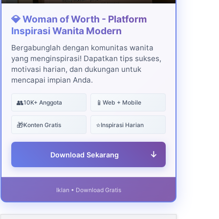
💎 Woman of Worth - Platform
Inspirasi Wanita Modern
Bergabunglah dengan komunitas wanita
yang menginspirasi! Dapatkan tips sukses,
motivasi harian, dan dukungan untuk
mencapai impian Anda.
👥
📱
10K+ Anggota
Web + Mobile
🎁
⭐
Konten Gratis
Inspirasi Harian
↓
Download Sekarang
Iklan • Download Gratis