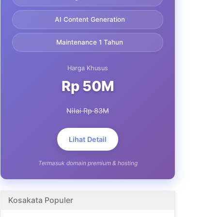
AI Content Generation
Maintenance 1 Tahun
Harga Khusus
Rp 50M
Nilai Rp 83M
Lihat Detail
Termasuk domain premium & hosting
Kosakata Populer