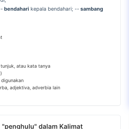
--
bendahari
kepala bendahari; --
sambang
at
 tunjuk, atau kata tanya
)
m digunakan
ba, adjektiva, adverbia lain
 "penghulu" dalam Kalimat