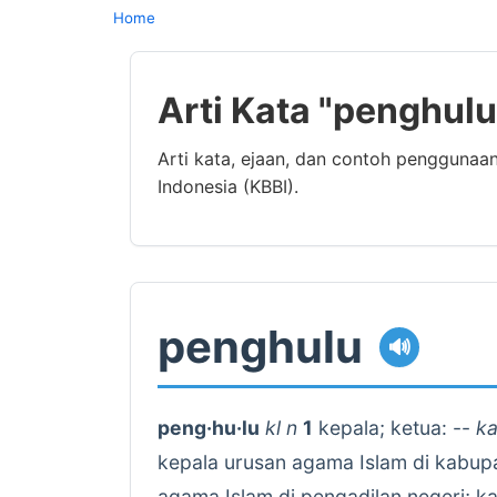
Home
Arti Kata "penghul
Arti kata, ejaan, dan contoh penggunaa
Indonesia (KBBI).
penghulu
🔊
peng·hu·lu
kl n
1
kepala; ketua: --
ka
kepala urusan agama Islam di kabup
agama Islam di pengadilan negeri; ka