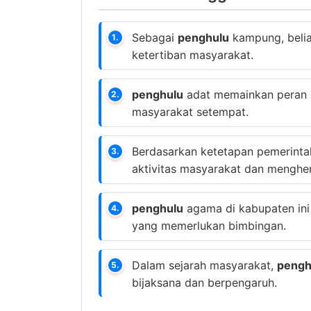
Sebagai
penghulu
kampung, beli
1.
ketertiban masyarakat.
penghulu
adat memainkan peran p
2.
masyarakat setempat.
Berdasarkan ketetapan pemerinta
3.
aktivitas masyarakat dan menghent
penghulu
agama di kabupaten ini
4.
yang memerlukan bimbingan.
Dalam sejarah masyarakat,
pengh
5.
bijaksana dan berpengaruh.