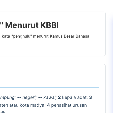
u" Menurut KBBI
n kata "penghulu" menurut Kamus Besar Bahasa
mpung; -- negeri; -- kawal;
2
kepala adat;
3
aten atau kota madya;
4
penasihat urusan
di;