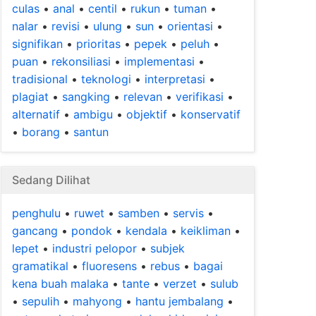
culas
•
anal
•
centil
•
rukun
•
tuman
•
nalar
•
revisi
•
ulung
•
sun
•
orientasi
•
signifikan
•
prioritas
•
pepek
•
peluh
•
puan
•
rekonsiliasi
•
implementasi
•
tradisional
•
teknologi
•
interpretasi
•
plagiat
•
sangking
•
relevan
•
verifikasi
•
alternatif
•
ambigu
•
objektif
•
konservatif
•
borang
•
santun
Sedang Dilihat
penghulu
•
ruwet
•
samben
•
servis
•
gancang
•
pondok
•
kendala
•
keikliman
•
lepet
•
industri pelopor
•
subjek
gramatikal
•
fluoresens
•
rebus
•
bagai
kena buah malaka
•
tante
•
verzet
•
sulub
•
sepulih
•
mahyong
•
hantu jembalang
•