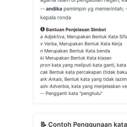
--
andika
pemimpin yg memerintah; 
kepala ronda
Bantuan Penjelasan Simbol
a
Adjektiva
, Merupakan Bentuk Kata Sif
v
Verba
, Merupakan Bentuk Kata Kerja
n
Merupakan Bentuk Kata benda
ki
Merupakan Bentuk Kata kiasan
pron
kata yang meliputi kata ganti, kata
cak
Bentuk kata percakapan (tidak baku
ark
Arkais
, Bentuk kata yang tidak lazi
adv
Adverbia
, kata yang menjelaskan ver
--
Pengganti kata "penghulu"
📝 Contoh Penggunaan kata