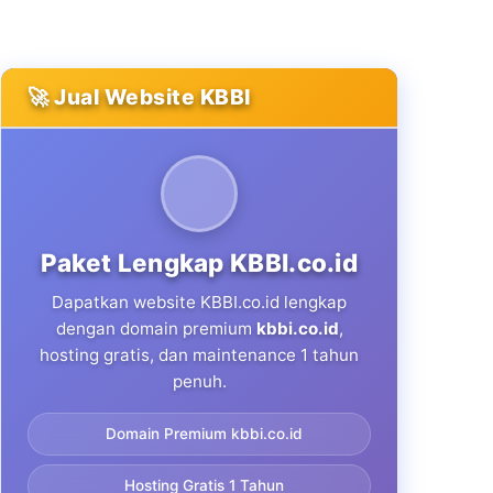
🚀 Jual Website KBBI
Paket Lengkap KBBI.co.id
Dapatkan website KBBI.co.id lengkap
dengan domain premium
kbbi.co.id
,
hosting gratis, dan maintenance 1 tahun
penuh.
Domain Premium kbbi.co.id
Hosting Gratis 1 Tahun