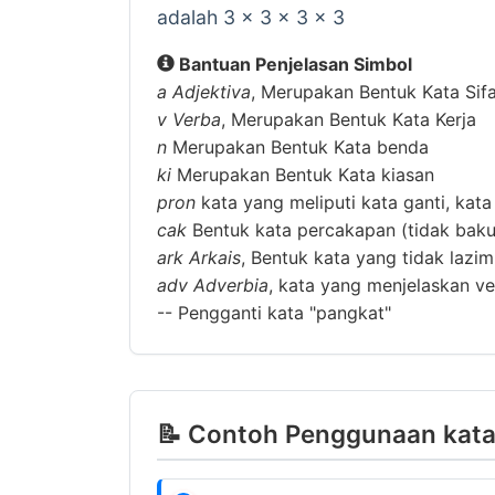
adalah 3 x 3 x 3 x 3
Bantuan Penjelasan Simbol
a
Adjektiva
, Merupakan Bentuk Kata Sif
v
Verba
, Merupakan Bentuk Kata Kerja
n
Merupakan Bentuk Kata benda
ki
Merupakan Bentuk Kata kiasan
pron
kata yang meliputi kata ganti, kata
cak
Bentuk kata percakapan (tidak baku
ark
Arkais
, Bentuk kata yang tidak lazi
adv
Adverbia
, kata yang menjelaskan ver
--
Pengganti kata "pangkat"
📝 Contoh Penggunaan kata