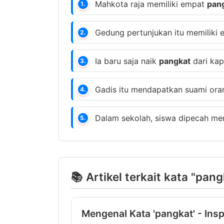
Mahkota raja memiliki empat
pan
1.
Gedung pertunjukan itu memiliki 
2.
Ia baru saja naik
pangkat
dari kap
3.
Gadis itu mendapatkan suami ora
4.
Dalam sekolah, siswa dipecah me
5.
📚 Artikel terkait kata "pang
Mengenal Kata 'pangkat' - Insp