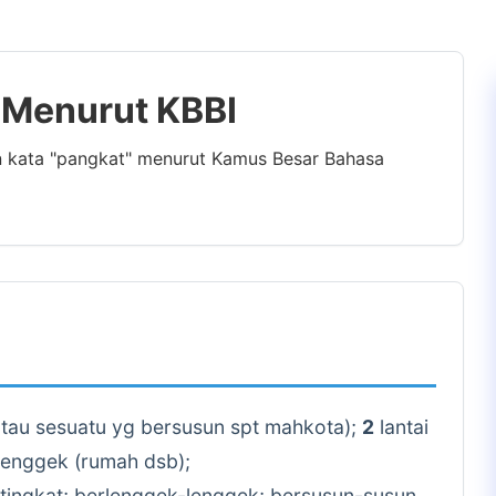
" Menurut KBBI
an kata "pangkat" menurut Kamus Besar Bahasa
atau sesuatu yg bersusun spt mahkota);
2
lantai
lenggek (rumah dsb);
tingkat; berlenggek-lenggek; bersusun-susun