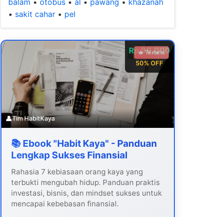
balam
•
otobus
•
al
•
pawang
•
khazanah
•
sakit cahar
•
pel
Rp 99.000
🔥 Terlaris
50% OFF
👤
Tim HabitKaya
📚 Ebook "Habit Kaya" - Panduan
Lengkap Sukses Finansial
Rahasia 7 kebiasaan orang kaya yang
terbukti mengubah hidup. Panduan praktis
investasi, bisnis, dan mindset sukses untuk
mencapai kebebasan finansial.