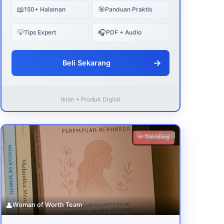
📖
🎯
150+ Halaman
Panduan Praktis
💡
🎧
Tips Expert
PDF + Audio
→
Beli Sekarang
Iklan • Produk Digital
Download
✨ Trending
👤
Woman of Worth Team