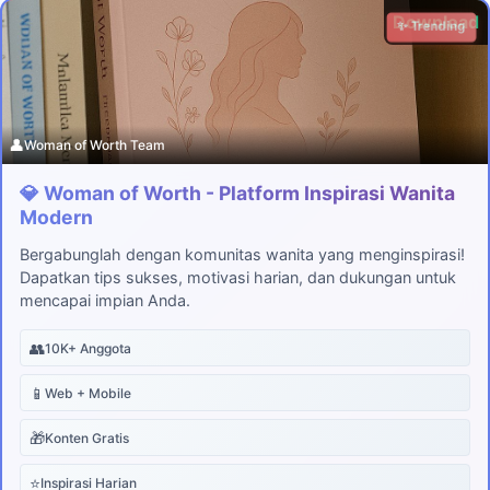
Download
✨ Trending
👤
Woman of Worth Team
💎 Woman of Worth - Platform Inspirasi Wanita
Modern
Bergabunglah dengan komunitas wanita yang menginspirasi!
Dapatkan tips sukses, motivasi harian, dan dukungan untuk
mencapai impian Anda.
👥
10K+ Anggota
📱
Web + Mobile
🎁
Konten Gratis
⭐
Inspirasi Harian