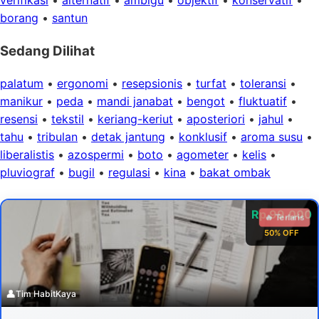
verifikasi
•
alternatif
•
ambigu
•
objektif
•
konservatif
•
borang
•
santun
Sedang Dilihat
palatum
•
ergonomi
•
resepsionis
•
turfat
•
toleransi
•
manikur
•
peda
•
mandi janabat
•
bengot
•
fluktuatif
•
resensi
•
tekstil
•
keriang-keriut
•
aposteriori
•
jahul
•
tahu
•
tribulan
•
detak jantung
•
konklusif
•
aroma susu
•
liberalistis
•
azospermi
•
boto
•
agometer
•
kelis
•
pluviograf
•
bugil
•
regulasi
•
kina
•
bakat ombak
Rp 99.000
🔥 Terlaris
50% OFF
👤
Tim HabitKaya