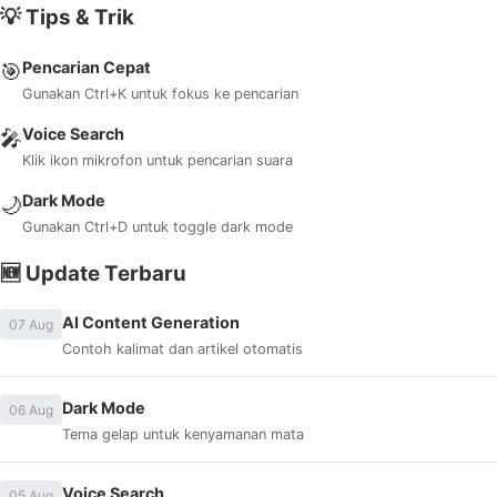
💡 Tips & Trik
Pencarian Cepat
🎯
Gunakan Ctrl+K untuk fokus ke pencarian
Voice Search
🎤
Klik ikon mikrofon untuk pencarian suara
Dark Mode
🌙
Gunakan Ctrl+D untuk toggle dark mode
🆕 Update Terbaru
AI Content Generation
07 Aug
Contoh kalimat dan artikel otomatis
Dark Mode
06 Aug
Tema gelap untuk kenyamanan mata
Voice Search
05 Aug