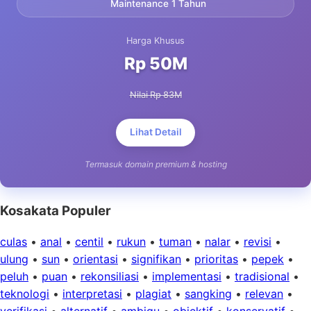
Maintenance 1 Tahun
Harga Khusus
Rp 50M
Nilai Rp 83M
Lihat Detail
Termasuk domain premium & hosting
Kosakata Populer
culas
•
anal
•
centil
•
rukun
•
tuman
•
nalar
•
revisi
•
ulung
•
sun
•
orientasi
•
signifikan
•
prioritas
•
pepek
•
peluh
•
puan
•
rekonsiliasi
•
implementasi
•
tradisional
•
teknologi
•
interpretasi
•
plagiat
•
sangking
•
relevan
•