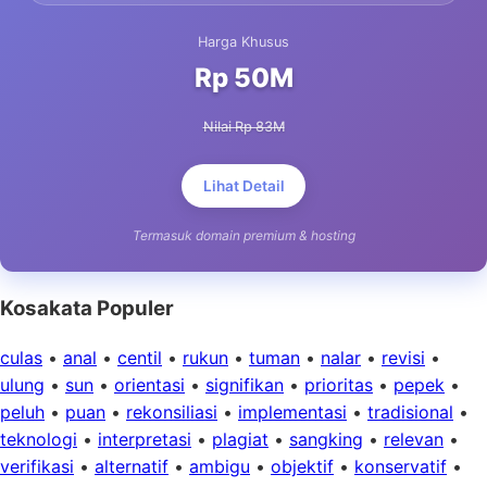
Harga Khusus
Rp 50M
Nilai Rp 83M
Lihat Detail
Termasuk domain premium & hosting
Kosakata Populer
culas
•
anal
•
centil
•
rukun
•
tuman
•
nalar
•
revisi
•
ulung
•
sun
•
orientasi
•
signifikan
•
prioritas
•
pepek
•
peluh
•
puan
•
rekonsiliasi
•
implementasi
•
tradisional
•
teknologi
•
interpretasi
•
plagiat
•
sangking
•
relevan
•
verifikasi
•
alternatif
•
ambigu
•
objektif
•
konservatif
•