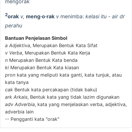
mengorak
2
orak
v,
meng·o·rak
v
menimba:
kelasi itu - air dr
perahu
Bantuan Penjelasan Simbol
a
Adjektiva
, Merupakan Bentuk Kata Sifat
v
Verba
, Merupakan Bentuk Kata Kerja
n
Merupakan Bentuk Kata benda
ki
Merupakan Bentuk Kata kiasan
pron
kata yang meliputi kata ganti, kata tunjuk, atau
kata tanya
cak
Bentuk kata percakapan (tidak baku)
ark
Arkais
, Bentuk kata yang tidak lazim digunakan
adv
Adverbia
, kata yang menjelaskan verba, adjektiva,
adverbia lain
--
Pengganti kata "orak"