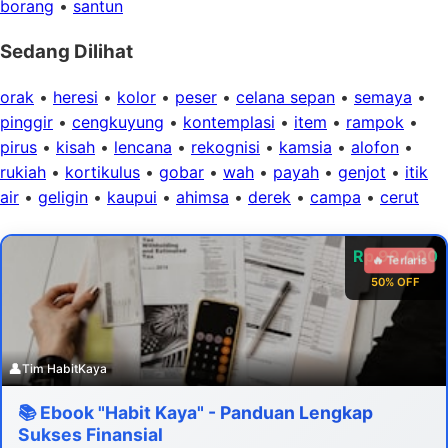
borang
•
santun
Sedang Dilihat
orak
•
heresi
•
kolor
•
peser
•
celana sepan
•
semaya
•
pinggir
•
cengkuyung
•
kontemplasi
•
item
•
rampok
•
pirus
•
kisah
•
lencana
•
rekognisi
•
kamsia
•
alofon
•
rukiah
•
kortikulus
•
gobar
•
wah
•
payah
•
genjot
•
itik
air
•
geligin
•
kaupui
•
ahimsa
•
derek
•
campa
•
cerut
Rp 99.000
🔥 Terlaris
50% OFF
👤
Tim HabitKaya
📚 Ebook "Habit Kaya" - Panduan Lengkap
Sukses Finansial