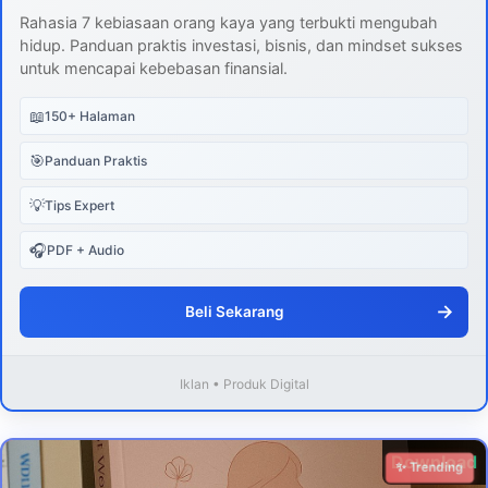
Rahasia 7 kebiasaan orang kaya yang terbukti mengubah
hidup. Panduan praktis investasi, bisnis, dan mindset sukses
untuk mencapai kebebasan finansial.
📖
150+ Halaman
🎯
Panduan Praktis
💡
Tips Expert
🎧
PDF + Audio
→
Beli Sekarang
Iklan • Produk Digital
Download
✨ Trending