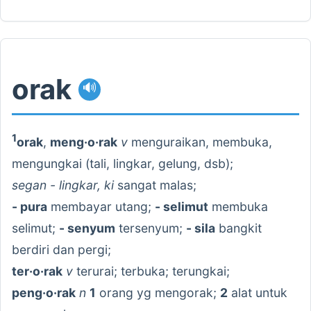
orak
🔊
1
orak
,
meng·o·rak
v
menguraikan, membuka,
mengungkai (tali, lingkar, gelung, dsb);
segan - lingkar, ki
sangat malas;
- pura
membayar utang;
- selimut
membuka
selimut;
- senyum
tersenyum;
- sila
bangkit
berdiri dan pergi;
ter·o·rak
v
terurai; terbuka; terungkai;
peng·o·rak
n
1
orang yg mengorak;
2
alat untuk