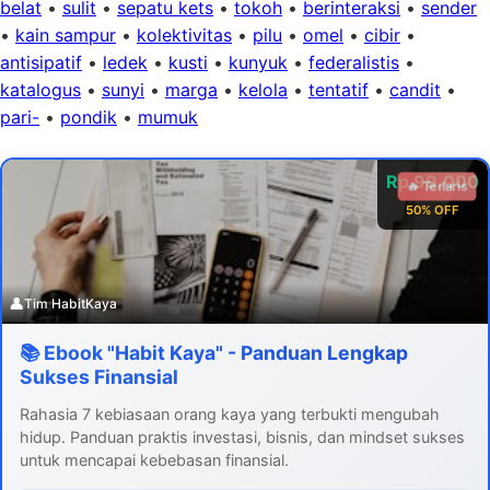
belat
•
sulit
•
sepatu kets
•
tokoh
•
berinteraksi
•
sender
•
kain sampur
•
kolektivitas
•
pilu
•
omel
•
cibir
•
antisipatif
•
ledek
•
kusti
•
kunyuk
•
federalistis
•
katalogus
•
sunyi
•
marga
•
kelola
•
tentatif
•
candit
•
pari-
•
pondik
•
mumuk
Rp 99.000
🔥 Terlaris
50% OFF
👤
Tim HabitKaya
📚 Ebook "Habit Kaya" - Panduan Lengkap
Sukses Finansial
Rahasia 7 kebiasaan orang kaya yang terbukti mengubah
hidup. Panduan praktis investasi, bisnis, dan mindset sukses
untuk mencapai kebebasan finansial.