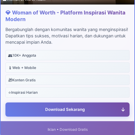
💎 Woman of Worth - Platform Inspirasi Wanita
Modern
Bergabunglah dengan komunitas wanita yang menginspirasi!
Dapatkan tips sukses, motivasi harian, dan dukungan untuk
mencapai impian Anda.
👥
10K+ Anggota
📱
Web + Mobile
🎁
Konten Gratis
⭐
Inspirasi Harian
↓
Download Sekarang
Iklan • Download Gratis