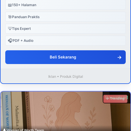
📖
150+ Halaman
🎯
Panduan Praktis
💡
Tips Expert
🎧
PDF + Audio
→
Beli Sekarang
Iklan • Produk Digital
Download
✨ Trending
👤
Woman of Worth Team