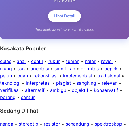
Nilai Rp 83M
Lihat Detail
Termasuk domain premium & hosting
Kosakata Populer
culas
•
anal
•
centil
•
rukun
•
tuman
•
nalar
•
revisi
•
ulung
•
sun
•
orientasi
•
signifikan
•
prioritas
•
pepek
•
peluh
•
puan
•
rekonsiliasi
•
implementasi
•
tradisional
•
teknologi
•
interpretasi
•
plagiat
•
sangking
•
relevan
•
verifikasi
•
alternatif
•
ambigu
•
objektif
•
konservatif
•
borang
•
santun
Sedang Dilihat
nanda
•
stereotip
•
resistor
•
senandung
•
spektroskop
•