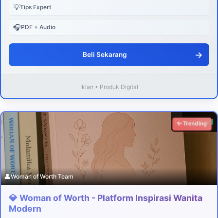
💡
Tips Expert
🎧
PDF + Audio
→
Beli Sekarang
Iklan • Produk Digital
Download
✨ Trending
👤
Woman of Worth Team
💎 Woman of Worth - Platform Inspirasi Wanita
Modern