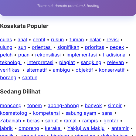
Termasuk domain premium & hosting
Kosakata Populer
culas
•
anal
•
centil
•
rukun
•
tuman
•
nalar
•
revisi
•
ulung
•
sun
•
orientasi
•
signifikan
•
prioritas
•
pepek
•
peluh
•
puan
•
rekonsiliasi
•
implementasi
•
tradisional
•
teknologi
•
interpretasi
•
plagiat
•
sangking
•
relevan
•
verifikasi
•
alternatif
•
ambigu
•
objektif
•
konservatif
•
borang
•
santun
Sedang Dilihat
moncong
•
tonem
•
abong-abong
•
bonyok
•
simpir
•
kosmetolog
•
kompetensi
•
sabung ayam
•
sana
•
Zabaniah
•
beras
•
saput
•
ramal
•
rampis
•
gentar
•
jabrik
•
ompreng
•
kerakal
•
Yakjuj wa Makjuj
•
antamir
•
genjik
•
kepundung
•
bindeng
•
ginesium
•
dekolonisasi
•