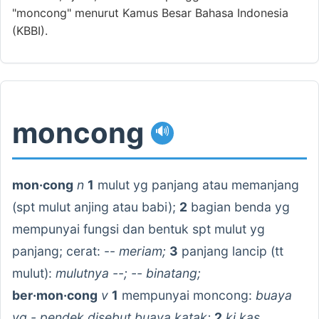
"moncong" menurut Kamus Besar Bahasa Indonesia
(KBBI).
moncong
🔊
mon·cong
n
1
mulut yg panjang atau memanjang
(spt mulut anjing atau babi);
2
bagian benda yg
mempunyai fungsi dan bentuk spt mulut yg
panjang; cerat: --
meriam;
3
panjang lancip (tt
mulut):
mulutnya --; -- binatang;
ber·mon·cong
v
1
mempunyai moncong:
buaya
yg - pendek disebut buaya katak;
2
ki kas