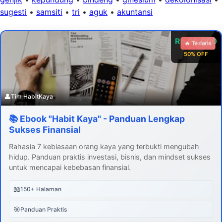
sugesti
•
samsiti
•
tri
•
aguk
•
akuntansi
Rp 99.000
🔥 Terlaris
50% OFF
👤
Tim HabitKaya
📚 Ebook "Habit Kaya" - Panduan Lengkap
Sukses Finansial
Rahasia 7 kebiasaan orang kaya yang terbukti mengubah
hidup. Panduan praktis investasi, bisnis, dan mindset sukses
untuk mencapai kebebasan finansial.
📖
150+ Halaman
🎯
Panduan Praktis